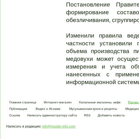
Постановление Прави
формирование состав
обезличивания, сгруппир
Изменили правила вед
частности установили 
объема производства пи
медовухи может осущес
измерения и учета об
нанесенных с примен
информационной систем
Главная страница
Интернет-магазин
Халальные магазины, кафе
Распис
Публикации
Видео о Исламе
Мусульманская кухня и рецепты
Медицин
Ссылки
Написать администратору сайта
RSS
Добавить новость
Написать в редакцию:
info@muslim-info.com