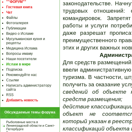
""ФОРУМ""
законодательстве. Начн
Гостевая книга
трудовых отношений: 
Чат
командировок. Запретя
Файлы
Фотогалерея
работы и услуги потреби
Публикации
даже разрешат прописа
Видео о Исламе
Мусульманская кухня и
преимущественного права
рецепты
этих и других важных нов
Медицина Ислама
Вопросы имаму
Администра
Наши посетители
Для средств размещений,
Ислам в мире
ввели административную 
Подписка
Рекомендуйте нас
туризма. В частности, ш
Ссылки
получить за оказание усл
Написать администратору
сайта
сведений об объекте 
RSS
средств размещения;
Добавить новость
действие классификации
Обсуждаемые темы форума
объект не соответс
который указан в реестр
Рыболовные места в
Ленинградской области и Санкт-
классификаций объекта 
Петербурге