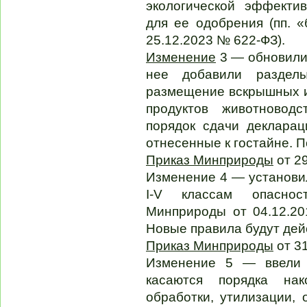
экологической эффекти
для ее одобрения (пп. «
25.12.2023 № 622-ФЗ).
Изменение
3 — обновили
нее добавили раздел
размещение вскрышных 
продуктов животноводс
порядок сдачи декларац
отнесенные к гостайне. П
Приказ Минприроды
от 2
Изменение 4 — установил
I-V классам опаснос
Минприроды от 04.12.2
Новые правила будут дейс
Приказ Минприроды
от 3
Изменение 5 — ввели
касаются порядка нако
обработки, утилизации,