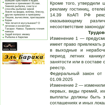
Бывшие христиане и иудеи,
Кроме того, утвердили
приняли и принимают Ислам.
Зимняя рыбалка, снасти и
рекламу гостиниц, отеле
способы рыбалки зимой
Ловля на фидер, воблер, блесну,
14.39 КоАП РФ реком
другие приманки и прикормку
Пишем, вычисляем, приглашаем
оказывающему разл
Коран
Чем лечатся мусульмане? О
несоответствие законод
лечении и косметике.
Тахарат. Намаз. Правила чтения
намаза
Трудов
Задай вопрос имаму
Рыбалка в Карелии
Изменение 1 — предусмо
имеет право привлекать р
в выходные и нерабоч
период летних каник
занятости или в составе
реестр.
Федеральный закон от 
01.09.2025
Изменение 2 — изменили 
первых, виды премий, их
выплаты должны быть з
соглашениях и иных лока