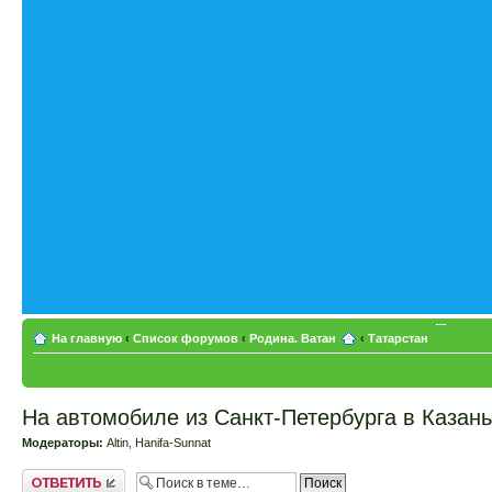
На главную
‹
Список форумов
‹
Родина. Ватан
‹
Татарстан
На автомобиле из Санкт-Петербурга в Казань
Модераторы:
Altin
,
Hanifa-Sunnat
Ответить