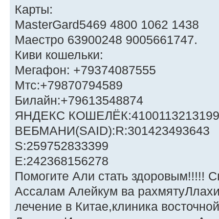
Карты:
MasterGard5469 4800 1062 1438
Маестро 63900248 9005661747.
Киви кошельки:
Мегафон: +79374087555
Мтс:+79870794589
Билайн:+79613548874
ЯНДЕКС КОШЕЛЁК:4100113213199
ВЕБМАНИ(SAID):R:301423493643
S:259752833399
E:242368156278
Помогите Али стать здоровым!!!!! С
Ассалам Алейкум ва рахмятуЛлахи 
лечение в Китае,клиника восточно