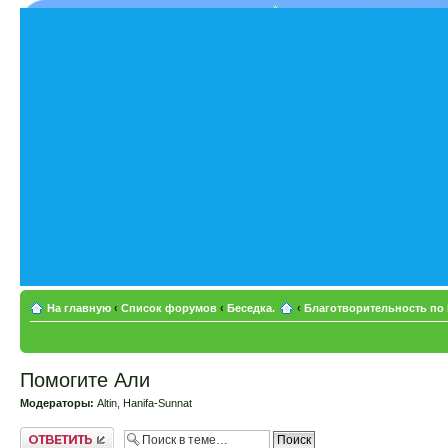
На главную
‹
Список форумов
‹
Беседка.
‹
Благотворительность по
Помогите Али
Модераторы:
Altin
,
Hanifa-Sunnat
Ответить