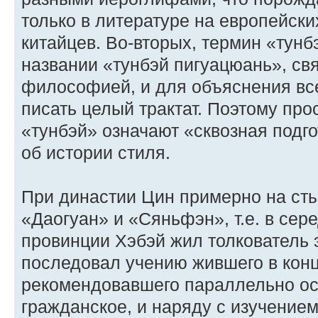
только в литературе на европейски
китайцев. Во-вторых, термин «тунб
названии «тунбэй пигуацюань», свя
философией, и для объяснения вс
писать целый трактат. Поэтому про
«тунбэй» означают «сквозная подг
об истории стиля.
При династии Цин примерно на ст
«Даогуан» и «Сяньфэн», т.е. в сере
провинции Хэбэй жил толкователь 
последовал учению жившего в конц
рекомендовавшего параллельно ос
гражданское, и наряду с изучение