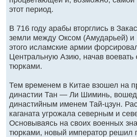
этот период.
В 716 году арабы вторглись в Зака
земли между Оксом (Амударьей) и
этого исламские армии форсировал
Центральную Азию, начав воевать
тюрками.
Тем временем в Китае взошел на п
династии Тан — Ли Шиминь, вошед
династийным именем Тай-цзун. Ра
каганата угрожала северным и сев
Основываясь на своих военных зна
тюрками, новый император решил 