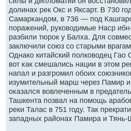
силы и дипломатии он восстановил
долинах рек Окс и Яксарт. В 730 г
Самаркандом, в 736 — под Кашгар
поражений, руководимые Наср ибн
разбили тюрок у Балха. Для совме
заключили союз со старыми врагам
Однако китайский полководец Гао 
вот как смешались нации в этом ре
напал и разгромил обоих союзнико
изумительный марш через Памир и
оказался вовлеченным в предатель
Ташкента позвал на помощь арабов
реки Талас в 751 году. Так прекрат
западных районах Памира и Тянь-