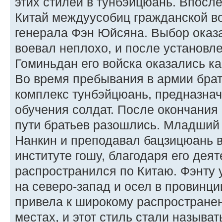
этих стилей в тунбэйцюань. Впосл
Китай междуусобиц гражданской в
генерала Фэн Юйсяна. Выбор оказ
воевал неплохо, и после установл
Гоминьдан его войска оказались к
Во время пребывания в армии бра
комплекс тунбэйцюань, предназна
обучения солдат. После окончания
пути братьев разошлись. Младший
Нанкин и преподавал бацзицюань 
институте гошу, благодаря его дея
распространился по Китаю. Фэнту
на северо-запад и осел в провинци
привела к широкому распростране
местах, и этот стиль стали называ