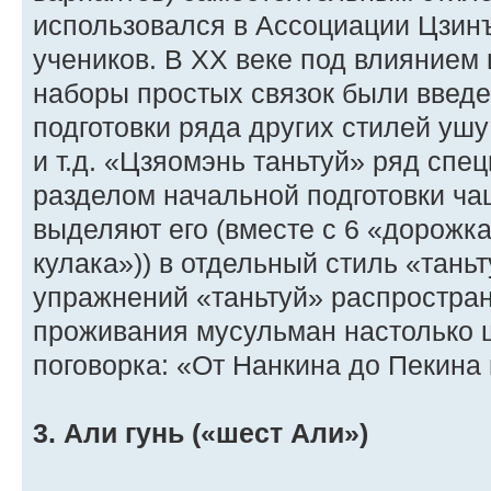
использовался в Ассоциации Цзинъ
учеников. В XX веке под влиянием
наборы простых связок были введе
подготовки ряда других стилей уш
и т.д. «Цзяомэнь таньтуй» ряд спе
разделом начальной подготовки чац
выделяют его (вместе с 6 «дорожк
кулака»)) в отдельный стиль «тань
упражнений «таньтуй» распростран
проживания мусульман настолько ш
поговорка: «От Нанкина до Пекина 
3. Али гунь («шест Али»)