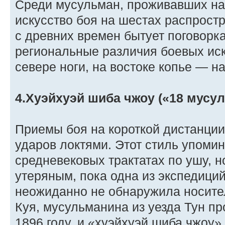
Среди мусульман, проживавших на 
искусство боя на шестах распростр
с древних времен бытует поговорк
региональные различия боевых иск
севере ноги, на востоке копье — н
4.Хуэйхуэй шиба чжоу («18 мусу
Приемы боя на короткой дистанции
ударов локтями. Этот стиль упоми
средневековых трактатах по ушу, н
утеряным, пока одна из экспедици
неожиданно не обнаружила носите
Куя, мусульманина из уезда Тун пр
1896 году, и «хуэйхуэй шиба чжоу»