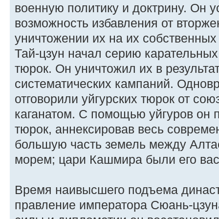
военную политику и доктрину. Он 
возможность избавления от вторже
уничтожении их на их собственных
Тай-цзун начал серию карательных
тюрок. Он уничтожил их в результа
систематических кампаний. Однов
отговорили уйгурских тюрок от со
каганатом. С помощью уйгуров он 
тюрок, аннексировав весь совреме
большую часть земель между Алта
морем; цари Кашмира были его ва
Время наивысшего подъема династ
правление императора Сюань-цзун