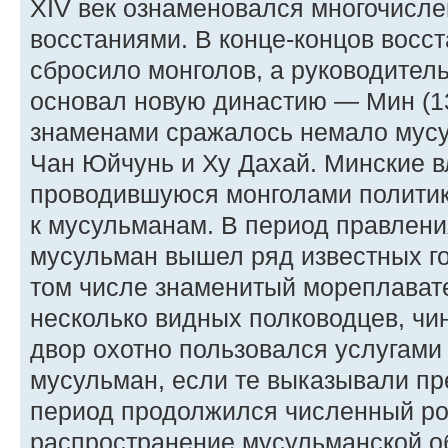
XIV век ознаменовался многочисл
восстаниями. В конце-концов восс
сбросило монголов, а руководител
основал новую династию — Мин (13
знаменами сражалось немало мусу
Чан Юйчунь и Ху Дахай. Минские 
проводившуюся монголами политик
к мусульманам. В период правлени
мусульман вышел ряд известных го
том числе знаменитый мореплават
несколько видных полководцев, чин
двор охотно пользовался услугами
мусульман, если те выказывали пр
период продолжился численный ро
распространение мусульманской о