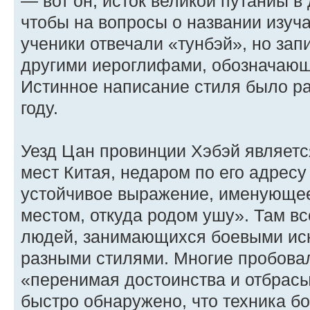
— вот он, исток великой путаниы в
чтобы на вопросы о названии изуча
ученики отвечали «тунбэй», но зап
другими иероглифами, обозначающ
Истинное написание стиля было ра
году.
Уезд Цан провинции Хэбэй являетс
мест Китая, недаром по его адресу
устойчивое выражение, именующее
местом, откуда родом ушу». Там в
людей, занимающихся боевыми ис
разными стилями. Многие пробовал
«перенимая достоинства и отбрасы
быстро обнаружено, что техника б