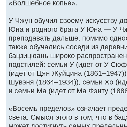
«Волшебное копье».
У Чжун обучил своему искусству д
Юна и родного брата У Юна — У Ч
преподавать дальше, помимо однос
также обучались соседи из деревн
бацзицюань широко распространен 
подстилей: семьи У (идет от У Сюф
(идет от Цян Жуйцина (1861–1947)),
Шувэня (1864–1934)), семьи Хо (ид
и семьи Ма (идет от Ма Фэнту (1888
«Восемь пределов» означает преде
света. Смысл этого в том, что в б
может достигнуть самых предельны