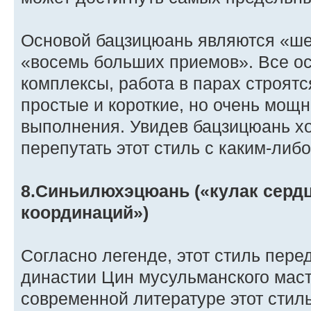
Основой бацзицюань являются «ше
«восемь больших приемов». Все о
комплексы, работа в парах строятс
простые и короткие, но очень мощ
выполнения. Увидев бацзицюань хо
перепутать этот стиль с каким-либо
8.Синьилюхэцюань («кулак сердц
координаций»)
Согласно легенде, этот стиль пере
династии Цин мусульманского мас
современной литературе этот стил