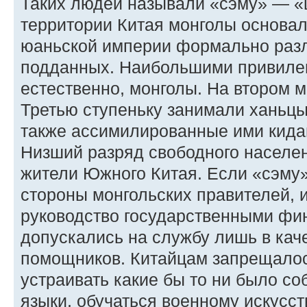
Таких людей называли «сэму» — «
территории Китая монголы основа
юаньской империи формально разл
подданных. Наибольшими привиле
естественно, монголы. На втором 
Третью ступеньку занимали ханьцы,
также ассимилированные ими кида
Низший разряд свободного населе
жители Южного Китая. Если «сэму
стороны монгольских правителей, 
руководство государственными фин
допускались на службу лишь в кач
помощников. Китайцам запрещалос
устраивать какие бы то ни было со
языки, обучаться военному искусст