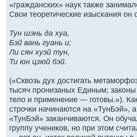
«гражданских» наук также занимал
Свои теоретические изыскания он 
Тун шэнь да хуа,
Бэй вань гуань и;
Ли сян хуэй тун,
Ти юн цзюй бэй.
(«Сквозь дух достигать метаморфоз
тысяч пронизаных Единым; законы 
тело и применение — готовы.»). Ка
строчки начинаются на «ТунБэй», а
«ТунБэй» заканчиваются. Он обуч
группу учеников, но при этом счит