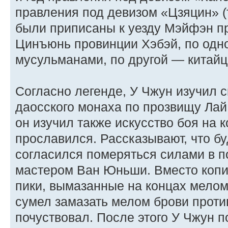
правления под девизом «Цзяцин» (т.
были приписаны к уезду Мэйфэн п
Цинъюнь провинции Хэбэй, по одн
мусульманами, по другой — китайц
Согласно легенде, У Чжун изучил с
даосского монаха по прозвищу Лай
он изучил также искусство боя на 
прославился. Рассказывают, что б
согласился померяться силами в п
мастером Ван Юньши. Вместо копи
пики, вымазанные на концах мелом
сумел замазать мелом брови противн
почуствовал. После этого У Чжун 