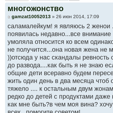
многожонство
gamzat10052013
» 26 июн 2014, 17:09
саламалейкум! я являюсь 2 женои .
появилась недавно...все внимание м
умоляла относится ко всем одинаков
не получится...она новая жена не м
))отсюда у нас скандалы ревность 
до развода....как быть я не знаю е
общие дети всеравно будем пересек
жить один день в два месяца чтоб 
тяжело .... к остальным двум жона
редко до детей с продуктами даже 
как мне быть?в чем моя вина? хоч
всех...помогите советом!