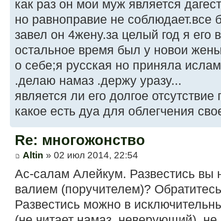
как раз он мои муж является дагес
но равноправие не соблюдает.все 
завел он 4жену.за целый год я его 
остальное время был у новои жены
о себе;я русская но приняла ислам
.делаю намаз .держу уразу...
является ли его долгое отсутствие
какое есть дуа для облегчения сво
Re: многожонство
Altin
» 02 июл 2014, 22:54
Ас-салам Алейкум. Развестись вы н
валием (поручителем)? Обратитесь 
Развестись можно в исключительны
(не читает намаз, неверующий), не