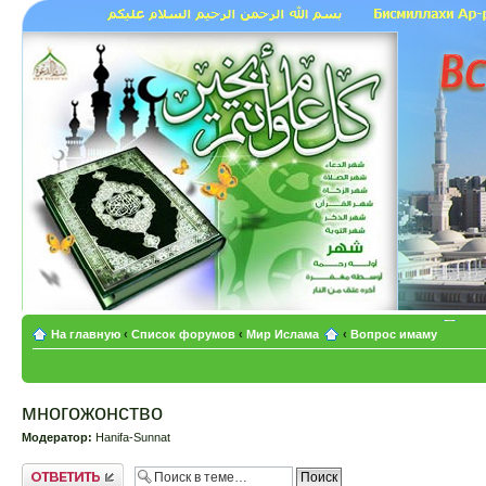
На главную
‹
Список форумов
‹
Мир Ислама
‹
Вопрос имаму
многожонство
Модератор:
Hanifa-Sunnat
Ответить