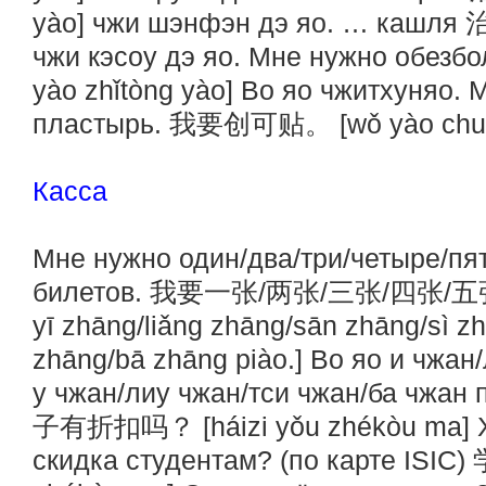
yào] чжи шэнфэн дэ яо. … кашля
чжи кэсоу дэ яо. Мне нужно об
yào zhǐtòng yào] Во яо чжитхуняо.
пластырь. 我要创可贴。 [wǒ yào chuàng
Касса
Мне нужно один/два/три/четыре/пя
билетов. 我要一张/两张/三张/四张/五
yī zhāng/liǎng zhāng/sān zhāng/sì z
zhāng/bā zhāng piào.] Во яо и чжан
у чжан/лиу чжан/тси чжан/ба чжан 
子有折扣吗？ [háizi yǒu zhékòu ma] Х
скидка студентам? (по карте IS