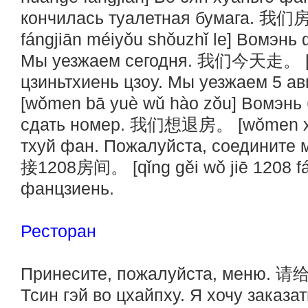
кончилась туалетная бумага.
fángjiān méiyǒu shǒuzhǐ le] Вомэн
Мы уезжаем сегодня. 我们今天走。 [wǒ
цзиньтхиень цзоу. Мы уезжаем 
[wǒmen bā yuè wǔ hào zǒu] Вомэнь 
сдать номер. 我们想退房。 [wǒmen xiǎn
тхуй фан. Пожалуйста, соедините
接1208房间。 [qǐng gěi wǒ jiē 1208 fán
фанцзиень.
Ресторан
Принесите, пожалуйста, меню. 请给
Тсин гэй во цхайпху. Я хочу заказа