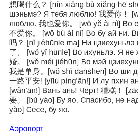
想喝什么？ [nín xiǎng bù xiǎng hē shé
шэньмэ? Я тебя люблю! 我爱你！ [wǒ à
люблю. 我也爱你。 [wǒ yě ài nǐ] Во е 
不爱你。 [wǒ bù ài nǐ] Во бу ай ни
吗？ [nǐ jiéhūnle ma] Ни цзиехунь
了。 [wǒ yǐ hūnle] Во ихуньлэ. Я н
婚。 [wǒ méi jiéhūn] Во мэй цзиехун
我是单身。[wǒ shì dānshēn] Во ши да
一路平安! [yīlù píng'ān!] И лу пхин 
[wǎn'ān!] Вань ань! Чёрт! 糟糕！ [zā
要。 [bú yào] Бу яо. Спасибо, не на
yào] Сесе, бу яо.
Аэропорт