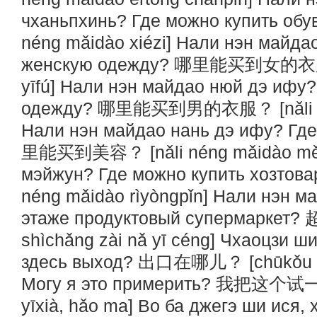
чханьпхинь? Где можно купить 
néng mǎidào xiézi] Нали нэн майда
женскую одежду? 哪里能买到女的衣服？ [
yīfú] Нали нэн майдао нюй дэ ифу
одежду? 哪里能买到男的衣服？ [nǎli néng
Нали нэн майдао нань дэ ифу? Где
里能买到美容？ [nǎli néng mǎidào měi
мэйжун? Где можно купить хоз
néng mǎidào rìyòngpǐn] Нали нэн 
этаже продуктовый супермарке
shìchǎng zài nǎ yī céng] Чхаоцзи ш
здесь выход? 出口在哪儿？ [chūkǒu zà
Могу я это примерить? 我把这个试一
yīxià, hǎo ma] Во ба джегэ ши ися