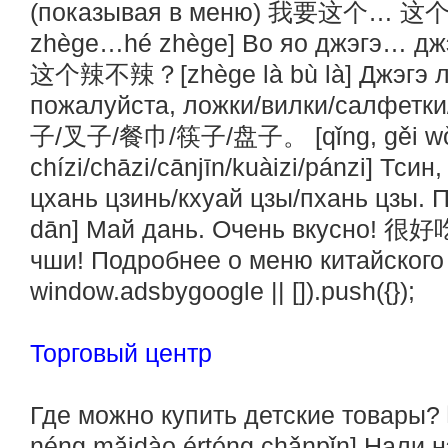
(показывая в меню) 我要这个… 这个
zhège…hé zhège] Во яо джэгэ… джэ
这个辣不辣？[zhège là bù là] Джэгэ ла
пожалуйста, ложки/вилки/салфет
子/叉子/餐巾/筷子/盘子。 [qǐng, gěi w
chízi/chāzi/cānjīn/kuàizi/pánzi] Тсин
цхань цзинь/кхуай цзы/пхань цзы.
dān] Май дань. Очень вкусно! 很好吃
чши! Подробнее о меню китайского 
window.adsbygoogle || []).push({});
Торговый центр
Где можно купить детские тов
néng mǎidào értóng chǎnpǐn] Нали 