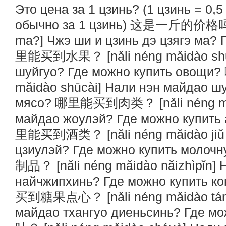
Это цена за 1 цзинь? (1 цзинь = 0,5
обычно за 1 цзинь) 这是一斤的价格吗？ [z
ma?] Чжэ ши и цзинь дэ цзягэ ма?
里能买到水果？ [nǎli néng mǎidào shuǐ
шуйгуо? Где можно купить овощ
mǎidào shūcài] Нали нэн майдао ш
мясо? 哪里能买到肉类？ [nǎli néng mǎid
майдао жоулэй? Где можно купить
里能买到酒类？ [nǎli néng mǎidào jiǔ l
цзиулэй? Где можно купить мо
制品？ [nǎli néng mǎidào nǎizhìpǐn]
найчжипхинь? Где можно купить 
买到糖果点心？ [nǎli néng mǎidào táng
майдао тхангуо диеньсинь? Где