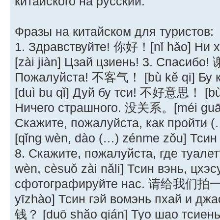
китайского на русский.
Фразы на китайском для туристов:
1. Здравствуйте! 你好！[nǐ hǎo] Ни 
[zài jiàn] Цзай цзиень! 3. Спасибо! 
Пожалуйста! 不客气！ [bù kě qi] Бу 
[duì bu qǐ] Дуй бу тси! 不好意思！ [bù 
Ничего страшного. 没关系。[méi guān 
Скажите, пожалуйста, как пр
[qǐng wèn, dào (…) zénme zǒu] Тсин
8. Скажите, пожалуйста, где т
wèn, cèsuǒ zài nǎli] Тсин вэнь, цхэ
сфотографируйте нас. 请给我们拍一照。
yīzhào] Тсин гэй вомэнь пхай и дж
钱？ [duō shǎo qián] Туо шао тсиень