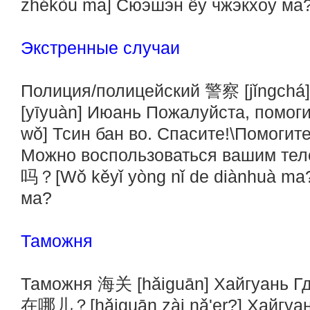
zhékòu ma] Сюэшэн ёу чжэкхоу ма
Экстренные случаи
Полиция/полицейский 警察 [jǐngchá
[yīyuàn] Июань Пожалуйста, помо
wǒ] Тсин бан во. Спасите!\Помогит
Можно воспользоваться ваши
吗？[Wǒ kěyǐ yòng nǐ de diànhuà ma
ма?
Таможня
Таможня 海关 [hǎiguān] Хайгуань 
在哪儿？[hǎiguān zài nǎ'er?] Хайгуа