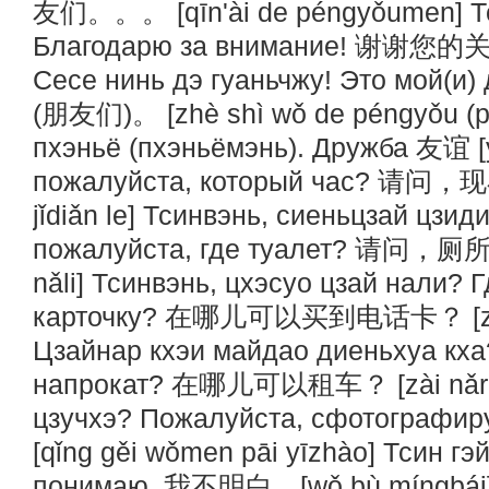
友们。。。 [qīn'ài de péngyǒumen] Т
Благодарю за внимание! 谢谢您的关注 [
Сесе нинь дэ гуаньчжу! Это мой(
(朋友们)。 [zhè shì wǒ de péngyǒu (p
пхэньё (пхэньёмэнь). Дружба 友谊 [y
пожалуйста, который час? 请问，现
jǐdiǎn le] Тсинвэнь, сиеньцзай цзи
пожалуйста, где туалет? 请问，厕所
nǎli] Тсинвэнь, цхэсуо цзай нали?
карточку? 在哪儿可以买到电话卡？ [zài nǎ
Цзайнар кхэи майдао диеньхуа кха
напрокат? 在哪儿可以租车？ [zài nǎr kě
цзучхэ? Пожалуйста, сфотогра
[qǐng gěi wǒmen pāi yīzhào] Тсин гэ
понимаю. 我不明白。[wǒ bù míngbái] 