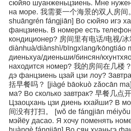
сюйяо шуанженьцзиень. Мне нужен
на море. 我需要一个海景的双人房间。 [wǒ 
shuāngrén fángjiān] Во сюйяо игэ 
фанцзиень. В номере есть телефон
кондиционер? 房间里有电话/电视/冰箱/空
diànhuà/diànshì/bīngxīang/kōngtiáo
диеньхуа/диеньши/бинсян/кхунтхяо
находится номер? 我的房间在几楼？ [wǒ d
дэ фанцзиень цзай цзи лоу? Завт
括早餐吗？ [jiàgé bāokuò zǎocān ma] 
ма? Во сколько завтрак? 早餐几点开始? 
Цзаоцхань цзи диень кхайши? В 
间没有打扫。 [wǒ de fángjiān méiyǒu 
мэйёу дасао. Я хочу поменять 
huàngè fángjiān] Во сян хуаньгэ фа