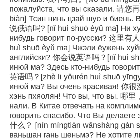
пожалуйста, что вы сказали. 请您再说
biàn] Тсин нинь цзай шуо и биень.
说俄语吗? [nǐ huì shuō èyǔ ma] Ни ху
нибудь говорит по-русски? 这里有
huì shuō èyǔ ma] Чжэли ёужень ху
английски? 你会说英语吗？[nǐ huì shuō
инюй ма? Здесь кто-нибудь гово
英语吗？[zhè li yǒurén huì shuō yīng
инюй ма? Вы очень красивая! 你很漂
хэнь пхяолян! Что вы, что вы. 哪里，
нали. В Китае отвечать на комплим
говорить спасибо. Что Вы делае
什么？ [nín míngtiān wǎnshàng gàn 
ваньшан гань шеньмэ? Не хотите 