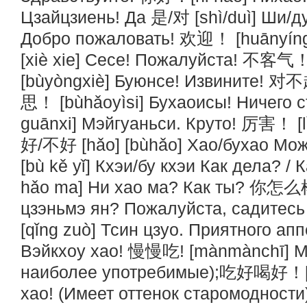
Цзайцзиень! Да 是/对 [shì/duì] Ши/д
Добро пожаловать! 欢迎！ [huānyín
[xiè xie] Сесе! Пожалуйста! 不客气！
[bùyòngxiè] Буюнсе! Извините! 对
思！ [bùhǎoyìsi] Бухаоисы! Ничего
guānxi] Мэйгуаньси. Круто! 厉害！ [l
好/不好 [hǎo] [bùhǎo] Хао/бухао Мо
[bù kě yǐ] Кхэи/бу кхэи Как дела?
hǎo ma] Ни хао ма? Как ты? 你怎么样
цзэньмэ ян? Пожалуйста, садитес
[qǐng zuò] Тсин цзуо. Приятного а
Вэйкхоу хао! 慢慢吃! [mànmànchī] М
наиболее употребимые);吃好喝好！[ch
хао! (Имеет оттенок старомодност