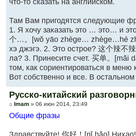
что-то сказать на английском.
Там Вам пригодятся следующие ф
1. Я хочу заказать это … это…
个…。[wǒ yāo zhège… zhège…hé zh
хэ джэгэ. 2. Это острое? 这个辣不辣？[
ла? 3. Принесите счет. 买单。[mǎi 
том, как сориентироваться в меню 
Вот собственно и все. В остальном
Русско-китайский разговорн
Imam
» 06 июн 2014, 23:49
Общие фразы
Здравствуйте! 你好！[nǐ hǎo] Нихао!