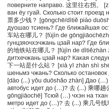
поверните направо. 这里往右拐。 [zhè
ван ёу гуай. Сколько стоит проез
票多少钱？ [gōngchē/dìtiě piào duōshǎ
дуошао тсиень? Где ближайшая 
车站在哪儿？ [fùjìn de gōngjiāochēzhàn
гунцзяочхэчжань цзай нар? Где б
的地铁站在哪儿？ [fùjìn de dìtiězhàn zà
дитхечжань цзай нар? Какая следу
下一站是什么站？ [xià yī zhàn shì shén
шеньмэ чжань? Сколько останово
[dào (...) yǒu duōshǎo zhàn] Дао (
автобус идет до (…)? 去 (...) 乘哪趟公
gōngjiāochē] Тсюй (…) чхэн на тха
метро идет до (…)? 去 (...) 乘几号线地铁