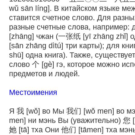
wǔ sān líng]. В китайском языке м
ставится счетное слово. Для разн
разные счетные слова, например: 
[zhāng] чжан (一张纸 [yī zhāng zhǐ
[sān zhāng dìtú] три карты); для кн
shū] одна книга). Также, существу
слово 个 [gè] гэ, которое можно ис
предметов и людей.
Местоимения
Я 我 [wǒ] во Мы 我们 [wǒ men] во мэ
men] ни мэнь Вы (уважительно) 您 [n
她 [tā] тха Они 他们 [tāmen] тха мэнь 