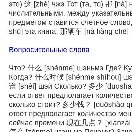
это) 这 [zhè] чжэ Тот (та, то) 那 [nà] 
числительными, между указательн
предметом ставится счетное слов
shū] эта книга, 那辆车 [nà liàng chē]
Вопросительные слова
Что? 什么 [shénme] шэньмэ Где? Ку
Когда? 什么时候 [shénme shíhou] шэ
谁 [shéi] шэй Сколько? 多少 [duōsha
если ответ предполагает количеств
сколько стоит? 多少钱？ [duōshǎo qián
ответ предполагает количество мен
сейчас времени 现在几点？ [xiànzài jǐ
怎么 [zěnme] цзэньмэ Почему? Зач