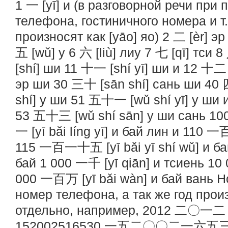
1 一 [yī] и (в разговорной речи при
телефона, гостиничного номера и т
произносят как [yāo] яо) 2 二 [èr] эр
五 [wǔ] у 6 六 [liù] лиу 7 七 [qī] тси 8
[shí] ши 11 十一 [shí yī] ши и 12 十二 
эр ши 30 三十 [sān shí] сань ши 40 
shí] у ши 51 五十一 [wǔ shí yī] у ши 
53 五十三 [wǔ shí sān] у ши сань 10
一 [yī bǎi líng yī] и бай лин и 110 一
115 一百一十五 [yī bǎi yī shí wǔ] и бай
бай 1 000 一千 [yī qiān] и тсиень 10
000 一百万 [yī bǎi wàn] и бай вань 
номер телефона, а так же год про
отдельно, например, 2012 二〇一二 [èr
152002516530 一五二〇〇二一六五三〇 [yī w