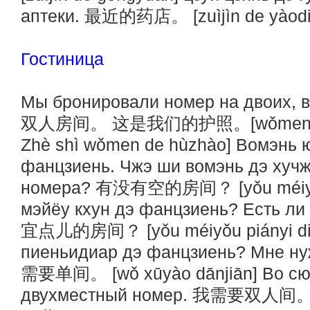
аптеки. 最近的药店。 [zuìjìn de yàodià
Гостиница
Мы бронировали номер на двоих,
双人房间。 这是我们的护照。[wǒmen yùdìng
Zhè shì wǒmen de hùzhào] Вомэнь
фанцзиень. Чжэ ши вомэнь дэ хучж
номера? 有没有空的房间？ [yǒu méiyǒu 
мэйёу кхун дэ фанцзиень? Есть 
宜点儿的房间？ [yǒu méiyǒu piányi diǎn
пиеньидиар дэ фанцзиень? Мне н
需要单间。 [wǒ xūyào dānjiān] Во сю
двухместный номер. 我需要双人间。 [wǒ