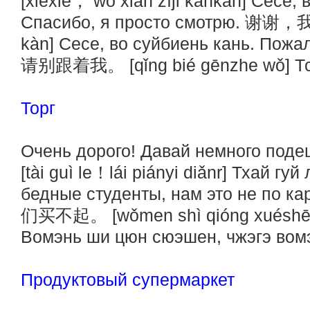
[xièxie， wǒ xiān zìjǐ kànkàn] Сесе,
Спасибо, я просто смотрю. 谢谢，
kàn] Сесе, во суйбиень кань. Пожал
请别跟着我。 [qǐng bié gēnzhe wǒ] Тси
Торг
Очень дорого! Давай немного
[tài guì le！lái piányi diǎnr] Тхай г
бедные студенты, нам это не 
们买不起。 [wǒmen shì qióng xuéshēng
Вомэнь ши цюн сюэшен, чжэгэ вомэ
Продуктовый супермаркет