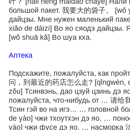
叶？ [nǎli néng mǎidào cháyè] Нали
большой пакет. 我要大的袋子。 [wǒ yào 
дайцзы. Мне нужен маленький п
xiǎo de dàizi] Во яо сяодэ дайцз
[wǒ shuā kǎ] Во шуа кха.
Аптека
Подскажите, пожалуйста, как прой
问，到最近的药店怎么走? [qǐngwèn, dào z
zǒu] Тсинвэнь, дао цзуй цзинь дэ 
пожалуйста, что-нибудь от … 请给我
Тсин гэй во на игэ… … головной 
de yào] чжи тхоутхэн дэ яо. … по
yào] чжи фусе дэ яо. … насморк