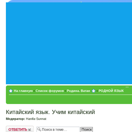
На главную
‹
Список форумов
‹
Родина. Ватан
‹
РОДНОЙ ЯЗЫК
Китайский язык. Учим китайский
Модератор:
Hanifa-Sunnat
Ответить