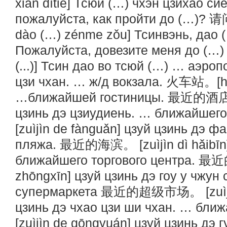
xiàn dìtiě] Тсюй (…) чхэн цзихао с
пожалуйста, как пройти до (…)?
dào (…) zénme zǒu] Тсинвэнь, дао 
Пожалуйста, довезите меня до (…)
(...)] Тсин дао во тсюй (…) … аэро
цзи чхан. … ж/д вокзала. 火车站。[hu
…ближайшей гостиницы. 最近的酒店。 [z
цзинь дэ цзиудиень. … ближайш
[zuìjìn de fànguǎn] цзуй цзинь дэ 
пляжа. 最近的海滨。 [zuìjìn dì hǎibīn]
ближайшего торгового центра. 
zhōngxīn] цзуй цзинь дэ гоу у чжу
супермаркета 最近的超级市场。 [zuìjìn 
цзинь дэ чхао цзи ши чхан. … б
[zuìjìn de gōngyuán] цзуй цзинь дэ