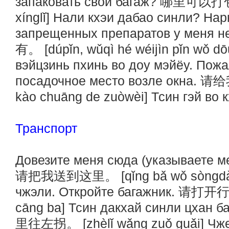
запаковать свой багаж? 哪里可以打包
xínglǐ] Нали кхэи дабао синли? Нар
запрещенных препаратов у м
有。 [dúpǐn, wǔqì hé wéijìn pǐn wǒ d
вэйцзинь пхинь во доу мэйёу. Пожа
посадочное место возле окна. 
kào chuāng de zuòwèi] Тсин гэй во 
Транспорт
Довезите меня сюда (указываете ме
请把我送到这里。 [qǐng bǎ wǒ sòngdào z
чжэли. Откройте багажник. 请打开行
cāng ba] Тсин дакхай синли цхан б
里往左拐。 [zhèlǐ wǎng zuǒ guǎi] Чжел