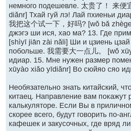
немного подешевле. 太贵了！ 来便宜点儿
diǎnr] Тхай гуй лэ! Лай пхиеньи диа
我把这个试一下，好吗? [wǒ bǎ zhège shì 
джэгэ ши ися, хао ма? 13. Где
[shìyī jiān zài nǎli] Ши и цзиень ц
побольше. 我需要大一点儿。 [wǒ xūyào 
идиар. 15. Мне нужен размер 
xūyào xiǎo yīdiǎnr] Во сюйяо сяо ид
Необязательно знать китайский, чт
китаец. Направление вам покажут р
калькуляторе. Если Вы в приличном
скорее всего, будут говорить по-ан
кафешек и закусочных, где вряд ли