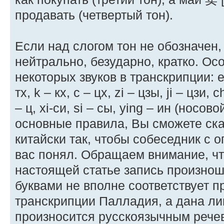
продавать (четвертый тон).
Если над слогом тон не обозначен, 
нейтрально, безударно, кратко. О
некоторых звуков в транскрипции: е – э
тх, k – кх, с – цх, zi – цзы, ji – цзи, 
– ц, xi-си, si – сы, ying – ин (носово
основные правила, Вы сможете ска
китайски так, чтобы собеседник с
вас понял. Обращаем внимание, чт
настоящей статье запись произно
буквами не вполне соответствует 
транскрипции Палладия, а дана лиш
произносится русскоязычным рече