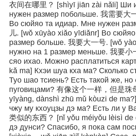
衣间在哪里？ [shìyī jiān zài nǎli] Ши 
нужен размер побольше. 我需要大一点儿
Во сюйяо та идиар. Мне нужен 
儿. [wǒ xūyào xiǎo yīdiǎnr] Во сюйя
размер больше. 我要大一号. [wǒ yào d
нужно на 1 размер меньше. 我要小一号
сяо ихао. Можно расплатиться к
kǎ ma] Кхэи шуа кха ма? Сколько 
Туо шао тсиень? Есть такой же, н
пуговицами? 有像这个一样，但是珠母扣
yīyàng, dànshì zhū mǔ kòuzi de ma?
чжу му кхоуцзы дэ ма? Есть ли у
类似的东西？ [nǐ yǒu méiyǒu lèisì de d
дэ дунси? Спасибо, я пока с