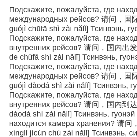
Подскажите, пожалуйста, где нахо
международных рейсов? 请问，
guójì chūfā shì zài nǎlǐ] Тсинвэнь,
Подскажите, пожалуйста, где нахо
внутренних рейсов? 请问，国内出发
de chūfā shì zài nǎlǐ] Тсинвэнь, гу
Подскажите, пожалуйста, где нахо
международных рейсов? 请问，
guójì dàodá shì zài nǎlǐ] Тсинвэнь,
Подскажите, пожалуйста, где нахо
внутренних рейсов? 请问，国内到达
dàodá shì zài nǎlǐ] Тсинвэнь, гуон
находится камера хранения?
xínglǐ jìcún chù zài nǎlǐ] Тсинвэнь,