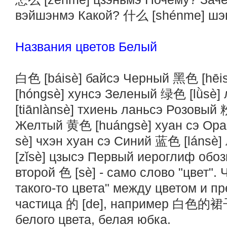
вэйшэнмэ Какой? 什么 [shénme] шэн
Названия цветов Белый
白色 [báisè] байсэ Черный 黑色 [hēi
[hóngsè] хунсэ Зеленый 绿色 [lǜsè
[tiānlànsè] тхиень ланьсэ Розовый
Желтый 黄色 [huángsè] хуан сэ О
sè] чхэн хуан сэ Синий 蓝色 [lánsè
[zǐsè] цзысэ Первый иероглиф обоз
второй 色 [sè] - само слово "цвет".
такого-то цвета" между цветом и п
частица 的 [de], например 白色的裙子 
белого цвета, белая юбка.