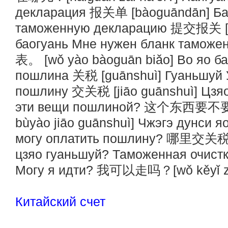
декларация 报关单 [bàoguāndān] Ба
таможенную декларацию 提交报关 [tíj
баогуань Мне нужен бланк тамож
表。 [wǒ yào bàoguān biǎo] Во яо б
пошлина 关税 [guānshuì] Гуаньшуй 
пошлину 交关税 [jiāo guānshuì] Цзя
эти вещи пошлиной? 这个东西要不要交
bùyào jiāo guānshuì] Чжэгэ дунси я
могу оплатить пошлину? 哪里交关税? [
цзяо гуаньшуй? Таможенная очистк
Могу я идти? 我可以走吗？[wǒ kěyǐ zǒ
Китайский счет