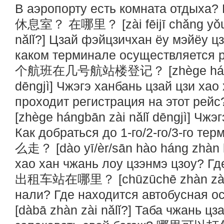
В аэропорту есть комната отд
休息室？ 在哪里？ [zài fēijī chǎng yǒu mé
nǎlǐ?] Цзай фэйцзичхан ёу мэйёу 
каком терминале осуществляется р
个航班在几号航站楼登记？ [zhège hángbān 
dēngjì] Чжэгэ ханбань цзай цзи хао
проходит регистрация на это
[zhège hángbān zài nǎlǐ dēngjì] Чж
Как добраться до 1-го/2-го/3-г
么走？ [dào yī/èr/sān hào háng zhàn 
хао хан чжань лоу цзэнмэ цзоу? Гд
出租车站在哪里？ [chūzūchē zhàn zài nǎ
нали? Где находится автобусн
[dàbā zhàn zài nǎlǐ?] Таба чжань цз