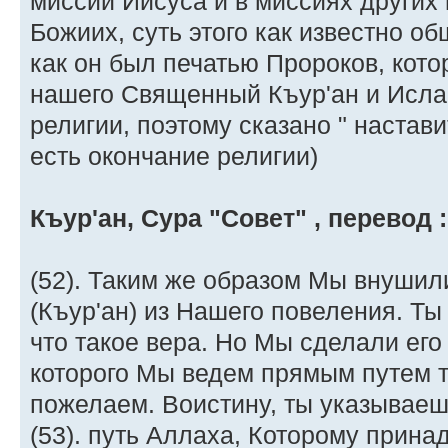
миссии Иисуса и в миссиях других
Божиих, cуть этого как известно об
как он был печатью Пророков, кото
нашего Священный Къур'ан и Исла
религии, поэтому сказано " настави
есть окончание религии)
Къур'ан, Сура "Совет" , перевод :
(52). Таким же образом Мы внушили
(Къур'ан) из Нашего повеления. Ты 
что такое вера. Но Мы сделали его
которого Мы ведем прямым путем т
пожелаем. Воистину, ты указываеш
(53). путь Аллаха, Которому принад