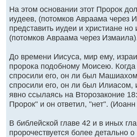
На этом основании этот Пророк до
иудеев, (потомков Авраама через И
представить иудеи и христиане но
(потомков Авраама через Измаила)
До времени Иисуса, мир ему, изра
пророка подобному Моисею. Когда 
спросили его, он ли был Машиахом, 
спросили его, он ли был Илиасом, и 
явно ссылаясь на Второзаконие 18:
Пророк" и он ответил, "нет". (Иоанн 
В библейской главе 42 и в иных гл
пророчествуется более детально о 