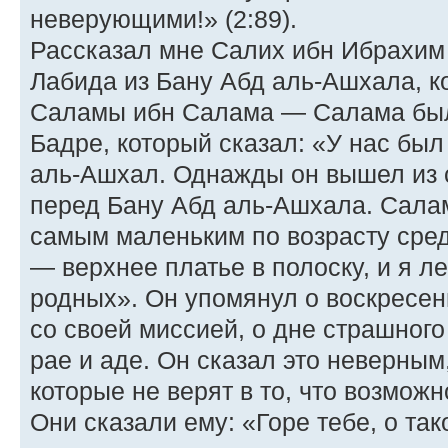
неверующими!» (2:89).
Рассказал мне Салих ибн Ибрахим
Лабида из Бану Абд аль-Ашхала, к
Саламы ибн Салама — Салама был
Бадре, который сказал: «У нас был
аль-Ашхал. Однажды он вышел из 
перед Бану Абд аль-Ашхала. Салам
самым маленьким по возрасту сред
— верхнее платье в полоску, и я л
родных». Он упомянул о воскресен
со своей миссией, о дне страшного
рае и аде. Он сказал это неверны
которые не верят в то, что возмож
Они сказали ему: «Горе тебе, о так