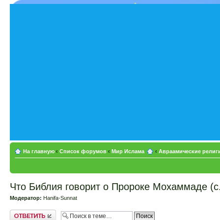
На главную
‹
Список форумов
‹
Мир Ислама
‹
Авраамические религи
Что Библия говорит о Пророке Мохаммаде (с.
Модератор:
Hanifa-Sunnat
Ответить