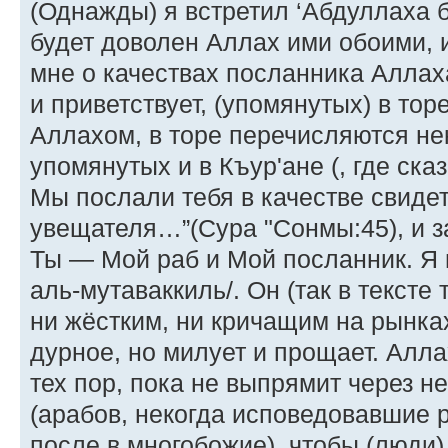
(Однажды) я встретил ‘Абдуллаха б
будет доволен Аллах ими обоими, и
мне о качествах посланника Аллаха
и приветствует, (упомянутых) в тор
Аллахом, в торе перечисляются нек
упомянутых и в Къур'ане (, где сказ
Мы послали тебя в качестве свидет
увещателя…”(Cура "Сонмы:45), и з
Ты — Мой раб и Мой посланник. Я 
аль-мутаваккиль/. Он (так в тексте
ни жёстким, ни кричащим на рынка
дурное, но милует и прощает. Аллах
тех пор, пока не выпрямит через 
(арабов, некогда исповедовавшие
после в многобожие), чтобы (люди) 