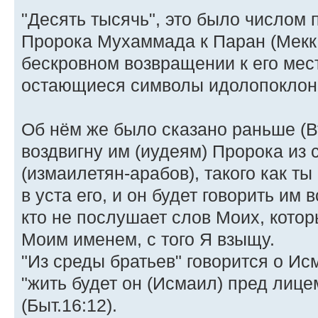
"Десять тысячь", это было числом
Пророка Мухаммада к Паран (Мекка
бескровном возвращении к его мес
остающиеся символы идолопоклонс
Об нём же было сказано раньше (Вт
воздвигну им (иудеям) Пророка из 
(измаилетян-арабов), такого как ты
в уста его, и он будет говорить им 
кто не послушает слов Моих, котор
Моим именем, с того Я взыщу.
"Из среды братьев" говорится о Исм
"жить будет он (Исмаил) пред лице
(Быт.16:12).