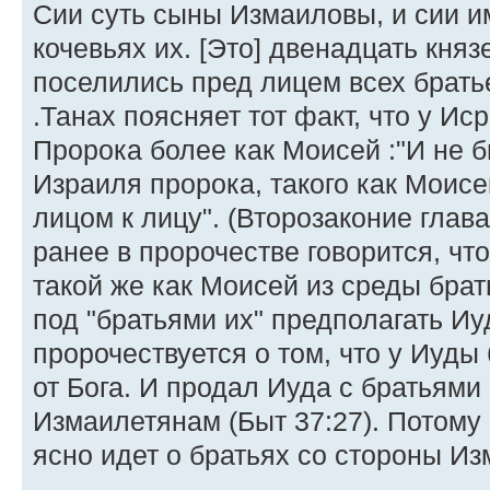
Сии суть сыны Измаиловы, и сии им
кочевьях их. [Это] двенадцать княз
поселились пред лицем всех братьев
.Танах поясняет тот факт, что у Ис
Пророка более как Моисей :"И не б
Израиля пророка, такого как Моисе
лицом к лицу". (Второзаконие глава 
ранее в пророчестве говорится, чт
такой же как Моисей из среды брать
под "братьями их" предполагать Иу
пророчествуется о том, что у Иуды
от Бога. И продал Иуда с братьям
Измаилетянам (Быт 37:27). Потому 
ясно идет о братьях со стороны Из