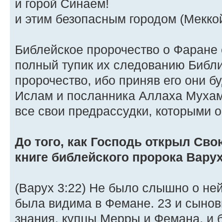
и горой Синаем!
и этим безопасным городом (Меккой
Библейское пророчество о Фаране 
полный тупик их следованию Библии
пророчество, ибо приняв его они 
Ислам и посланника Аллаха Мухам
все свои предрассудки, которыми о
До того, как Господь открыл Сво
книге библейского пророка Вару
(Варух 3:22) Не было слышно о ней
была видима в Фемане. 23 и cынов
знания, купцы Мерры и Фемана, и 