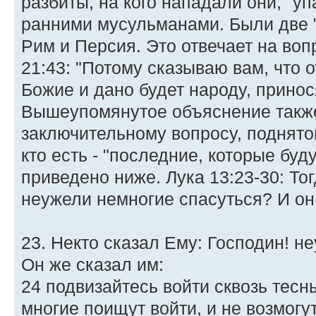
разбиты, на кого нападали они, "у
ранними мусульманами. Были две "
Рим и Персия. Это отвечает на во
21:43: "Потому сказываю вам, что 
Божие и дано будет народу, прино
Вышеупомянутое объяснение также
заключительному вопросу, поднятом
кто есть - "последние, которые бу
приведено ниже. Лука 13:23-30: То
неужели немногие спасуться? И он 
23. Некто сказал Ему: Господин! 
Он же сказал им:
24 подвизайтесь войти сквозь тесн
многие поищут войти, и не возмогут