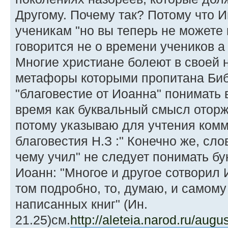
Другому. Почему так? Потому что И
ученикам "но вы теперь не можете 
говорится не о времени учеников а
Многие христиане болеют в своей 
метафоры которыми пропитана Биб
"благовестие от Иоaнна" понимать 
время как буквальный смысл оторж
потому указываю для учтения комм
благовестия Н.З :" Конечно же, сло
чему учил" не следует понимать бу
Иоанн: "Многое и другое сотворил 
том подробно, то, думаю, и самому
написанных книг" (Ин.
21.25)cм.
http://aleteia.narod.ru/aug