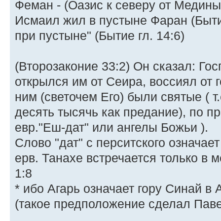
Феман - (Оазис к северу от Медины
Исмаил жил в пустыне Фаран (Бытие
при пустыне" (Бытие гл. 14:6)
(Второзаконие 33:2) Он сказал: Го
открылся им от Сеира, воссиял от го
ним (светочем Его) были святые ( т
десять тысячь как предание), по пр
евр."Еш-дат" или ангелы Божьи ).
Слово "дат" с перситского означает
ерв. Танахе встречается только в 
1:8
* ибо Агарь означает гору Синай в 
(такое предположение сделал Паве