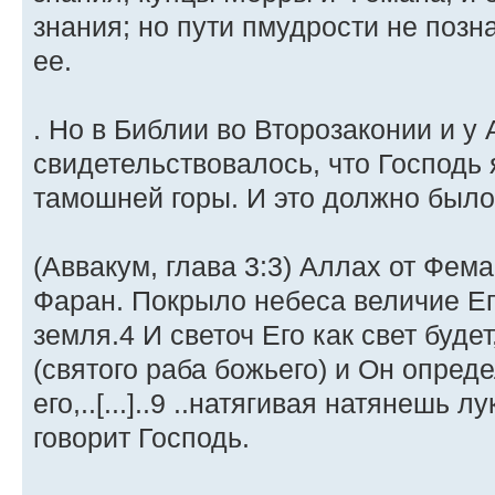
знания; но пути пмудрости не позн
ее.
. Но в Библии во Второзаконии и у
свидетельствовалось, что Господь 
тамошней горы. И это должно было 
(Аввакум, глава 3:3) Аллах от Фема
Фаран. Покрыло небеса величие Ег
земля.4 И светоч Его как свет будет,
(святого раба божьего) и Он опре
его,..[...]..9 ..натягивая натянешь 
говорит Господь.