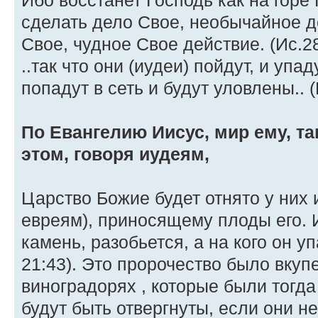
Ибо восстанет Господь как на горе П
сделать дело Свое, необычайное д
Свое, чудное Свое действие. (Ис.28
..так что они (иудеи) пойдут, и упа
попадут в сеть и будут уловлены.. (И
По Евангелию Иисус, мир ему, т
этом, говоря иудеям,
Царство Божие будет отнято у них 
евреям), приносящему плоды его. И 
камень, разобьется, а на кого он уп
21:43). Это пророчество было вкуп
виноградорях , которые были тогд
будут быть отвергнуты, если они н