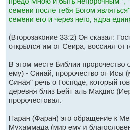
предо Мною и быть непорочным" , 
семени после тебя Богом являться
семени его и через него, ядра еди
(Второзаконие 33:2) Он сказал: Го
открылся им от Сеира, воссиял от 
В этом месте Библии пророчество 
ему) - Синай, пророчество от Исы (
Синая" речь о Господе, который го
деревня близ Бейт аль Макдис (Ие
пророчестовал.
Паран (Фаран) это обращение к Ме
Мухаммада (мир ему и благослове