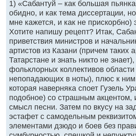
1) «Сабантуй – как большая пьянк
обидно, и как тема диссертации, 
мне кажется, и как не прискорбно)
Хотите напишу рецепт? Итак, Сабан
приветствия министров и начальни
артистов из Казани (причем таких а
Татарстане и знать никто не знает
фольклорных коллективов области 
непопадающих в ноты), плюс к ним
которая наверняка споет Гузель Ур
подобное) со страшным акцентом,
смысл песни. Затем по вкусу на з
эстафет с самодельным реквизитом,
элементами дзюдо и боев без пра
сумбурностью, спешкой и непункт