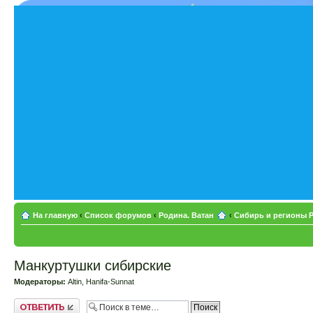
На главную
‹
Список форумов
‹
Родина. Ватан
‹
Сибирь и регионы 
Манкуртушки сибирские
Модераторы:
Altin
,
Hanifa-Sunnat
Ответить