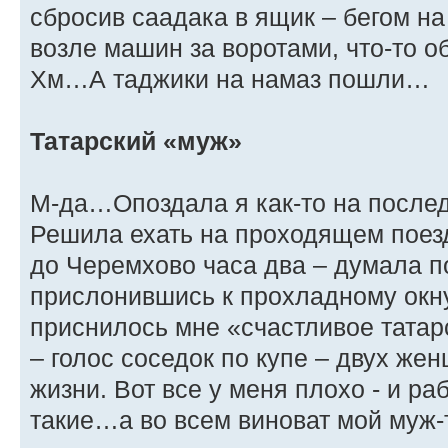
сбросив саадака в ящик – бегом н
возле машин за воротами, что-то
Хм…А таджики на намаз пошли…
Татарский «муж»
М-да…Опоздала я как-то на после
Решила ехать на проходящем поез
до Черемхово часа два – думала
прислонившись к прохладному окну
приснилось мне «счастливое татарс
– голос соседок по купе – двух жен
жизни. Вот все у меня плохо - и раб
такие…а во всем виноват мой муж-