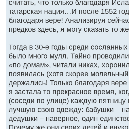
считать, что только благодаря Ис
татарская нация…И после 1552 год
благодаря вере! Анализируя сейча
предков здесь, я могу сказать то ж
Тогда в 30-е годы среди сосланных
было много мулл. Тайно проводил
«по домам», читали никах, хорон
появилась (хотя скорее молельны
держались! Только благодаря вер
я застала то прекрасное время, ко
(соседи по улице) каждую пятницу 
лучшую свою одежду: бабушки – на
дедушки – наверное, один единст
Почему же они своих детей и внук