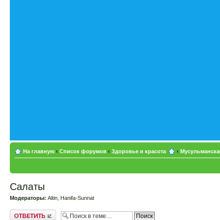
На главную
‹
Список форумов
‹
Здоровье и красота
‹
Мусульманская
Салаты
Модераторы:
Altin
,
Hanifa-Sunnat
Ответить