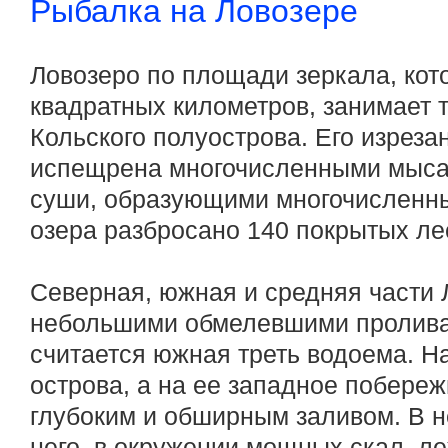
Рыбалка на Ловозере
Ловозеро по площади зеркала, кот
квадратных километров, занимает 
Кольского полуострова. Его изреза
испещрена многочисленными мыса
суши, образующими многочисленны
озера разбросано 140 покрытых ле
Северная, южная и средняя части
небольшими обмелевшими пролива
считается южная треть водоема. Н
острова, а на ее западное побере
глубоким и обширным заливом. В н
него, в окружении мощных скал, л