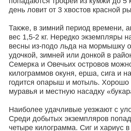
попадаются трофеи из кумжи до 5 к
день ловит от 3 хвостов красной ры
Также, в зимний период времени, 
вес 1,5-2 кг. Нередко экземпляры н
весны из-подо льда на мормышку 
удочкой, зимней или донкой в рай
Семерка и Овечьих островов можн
килограммов окуня, ерша, сига и н
годится опарыш и мотыль. Хорошо 
муравья и местную насадку «букар
Наиболее удачливые уезжают с уло
Среди добытых экземпляров попад
четыре килограмма. Сиг и хариус в