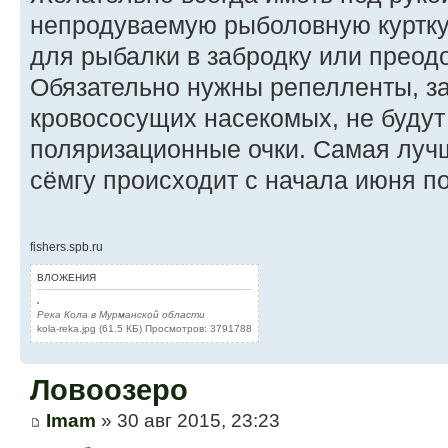
непродуваемую рыболовную куртку,
для рыбалки в забродку или преод
Обязательно нужны репелленты, з
кровососущих насекомых, не буду
поляризационные очки. Самая лучш
сёмгу происходит с начала июня по
fishers.spb.ru
ВЛОЖЕНИЯ
Река Кола в Мурманской области
kola-reka.jpg (61.5 КБ) Просмотров: 3791788
Ловоозеро
Imam
» 30 авг 2015, 23:23