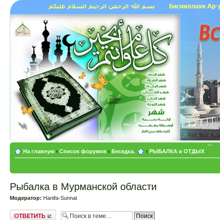
На главную
‹
Список форумов
‹
Беседка.
‹
РЫБАЛКА и ОТДЫХ
Рыбалка в Мурманской области
Модератор:
Hanifa-Sunnat
Ответить