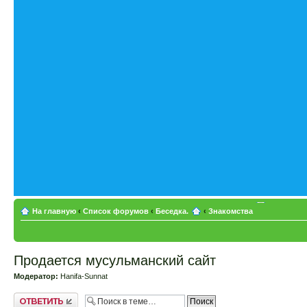
На главную
‹
Список форумов
‹
Беседка.
‹
Знакомства
Продается мусульманский сайт
Модератор:
Hanifa-Sunnat
Ответить