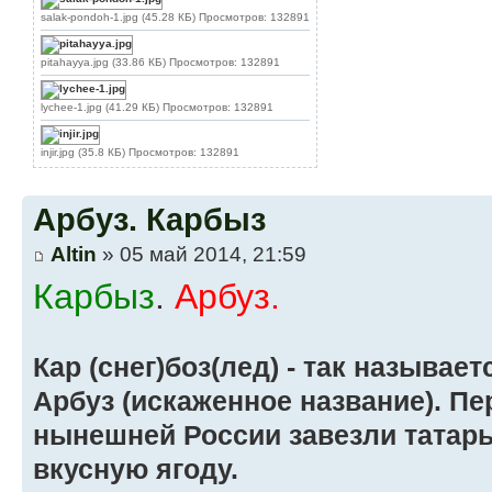
salak-pondoh-1.jpg (45.28 КБ) Просмотров: 132891
pitahayya.jpg (33.86 КБ) Просмотров: 132891
lychee-1.jpg (41.29 КБ) Просмотров: 132891
injir.jpg (35.8 КБ) Просмотров: 132891
Арбуз. Карбыз
Altin
» 05 май 2014, 21:59
Карбыз
.
Арбуз.
Кар (снег)боз(лед) - так называет
Арбуз (искаженное название). П
нынешней России завезли татар
вкусную ягоду.