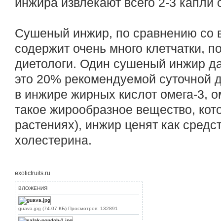
инжира извлекают всего 2-3 капли 
Сушеный инжир, по сравнению со 
содержит очень много клетчатки, п
диетологи. Один сушеный инжир дае
это 20% рекомендуемой суточной 
в инжире жирных кислот омега-3, о
такое жирообразное вещество, кото
растениях), инжир ценят как средс
холестерина.
exoticfruits.ru
ВЛОЖЕНИЯ
guava.jpg (74.07 КБ) Просмотров: 132891