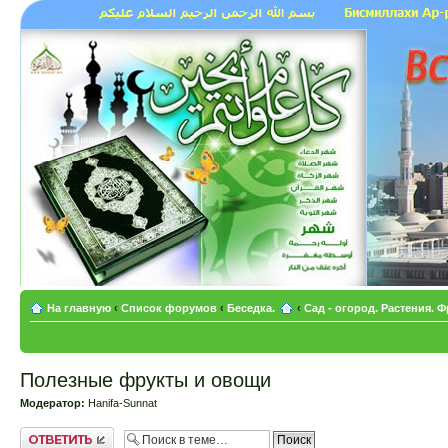
На главную
‹
Список форумов
‹
Беседка.
‹
Сад - огород. Растения. 
Полезные фрукты и овощи
Модератор:
Hanifa-Sunnat
Ответить