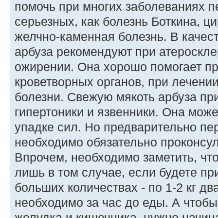
помочь при многих заболеваниях пе
серьезных, как болезнь Боткина, ци
желчно-каменная болезнь. В качес
арбуза рекомендуют при атеросклер
ожирении. Она хорошо помогает пр
кроветворных органов, при лечени
болезни. Свежую мякоть арбуза п
гипертоники и язвенники. Она мож
упадке сил. Но предварительно пе
необходимо обязательно проконсул
Впрочем, необходимо заметить, чт
лишь в том случае, если будете пр
больших количествах - по 1-2 кг два
необходимо за час до еды. А чтоб
желудка и кишечника, нужно начин