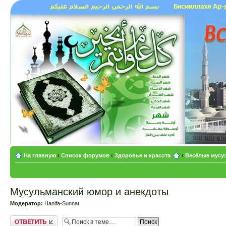
На главную
‹
Список форумов
‹
Здоровье и красота
‹
Весёлые мусу
Мусульманский юмор и анекдоты
Модератор:
Hanifa-Sunnat
Ответить