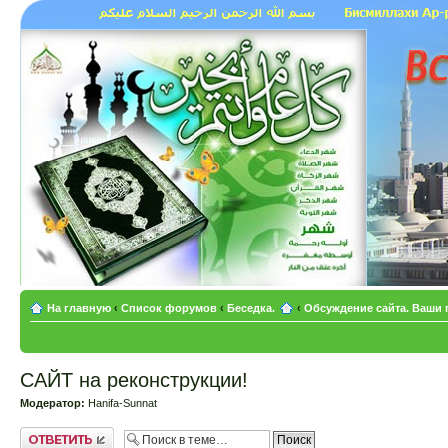
На главную
‹
Список форумов
‹
Беседка.
‹
Обсуждение сайта. Ваши
САЙТ на реконструкции!
Модератор:
Hanifa-Sunnat
Ответить