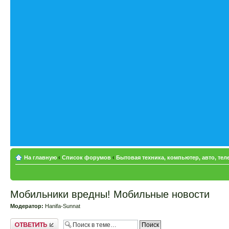
На главную
‹
Список форумов
‹
Бытовая техника, компьютер, авто, те
Мобильники вредны! Мобильные новости
Модератор:
Hanifa-Sunnat
Ответить