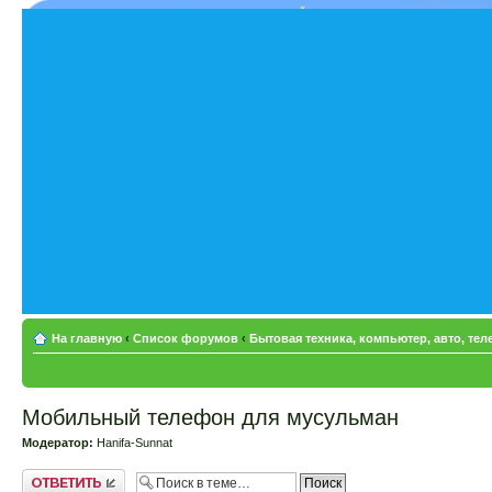
На главную
‹
Список форумов
‹
Бытовая техника, компьютер, авто, те
Мобильный телефон для мусульман
Модератор:
Hanifa-Sunnat
Ответить