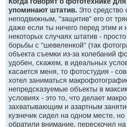
Когда говорят о фототехнике дл
упоминают штатив.
Это средство 
неподвижным, "защитив" его от тря
даже если ты ничего перед этим и н
некоторых случаях штатив - прост
борьбы с "шевеленкой" (так фотог
объекта съемки из-за колебаний ф
удобен, скажем, в идеальных усло
касается меня, то фотостудия - сов
хотел заниматься макрофотографи
непредсказуемые объекты в макси
условиях - это то, что делает мак
захватывающим и азартным занятие
кузнечик сидел на одном месте, но 
обратили внимание, перескочил на 