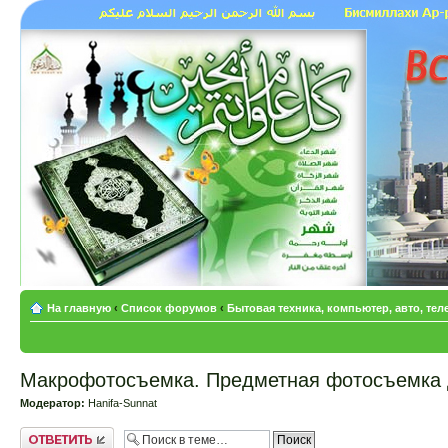
На главную
‹
Список форумов
‹
Бытовая техника, компьютер, авто, те
Макрофотосъемка. Предметная фотосъемка
Модератор:
Hanifa-Sunnat
Ответить