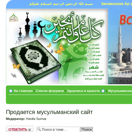
На главную
‹
Список форумов
‹
Здоровье и красота
‹
Мусульманска
Продается мусульманский сайт
Модератор:
Hanifa-Sunnat
Ответить