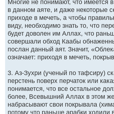
Многие не понимают, что имеется 
в данном аяте, и даже некоторые 
приходе в мечеть, а чтобы правиль
виду, необходимо знать то, что пер
будет доволен им Аллах, что ран
совершали обход Каабы обнаженны
послан данный аят. Значит, «Обле
означает: приходя в мечеть, покры
3. Аз-Зухри (ученый по тафсиру) ск
перстень поверх перчаток или кака
понимается, что все остальное до
более, Всевышний Аллах в этом же
набрасывают свои покрывала (хима
потому что раньше арабки ходили в