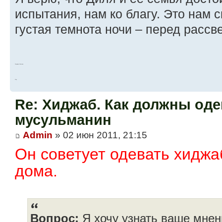
испытания, нам ко благу. Это нам 
густая темнота ночи – перед рассв
Людмила Мишина
И-ру
Re: Хиджаб. Как должны оде
мусульманин
Admin
» 02 июн 2011, 21:15
Он советует одевать хиджа
дома.
Вопрос:
Я хочу узнать ваше мнен