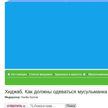
На главную
‹
Список форумов
‹
Здоровье и красота
‹
Мусульманска
Хиджаб. Как должны одеваться мусульманка
Модератор:
Hanifa-Sunnat
Ответить