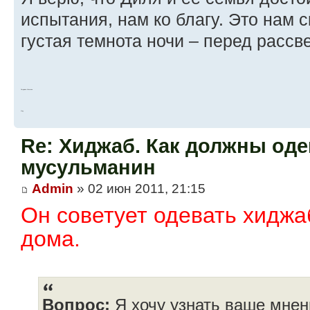
испытания, нам ко благу. Это нам 
густая темнота ночи – перед рассв
Людмила Мишина
И-ру
Re: Хиджаб. Как должны оде
мусульманин
Admin
» 02 июн 2011, 21:15
Он советует одевать хиджа
дома.
Вопрос:
Я хочу узнать ваше мнен