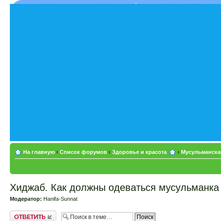
На главную
‹
Список форумов
‹
Здоровье и красота
‹
Мусульманска
Хиджаб. Как должны одеваться мусульманка
Модератор:
Hanifa-Sunnat
Ответить