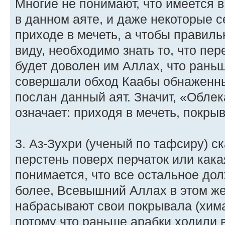
Многие не понимают, что имеется 
в данном аяте, и даже некоторые 
приходе в мечеть, а чтобы правиль
виду, необходимо знать то, что пер
будет доволен им Аллах, что ран
совершали обход Каабы обнаженны
послан данный аят. Значит, «Обле
означает: приходя в мечеть, покры
3. Аз-Зухри (ученый по тафсиру) ск
перстень поверх перчаток или кака
понимается, что все остальное до
более, Всевышний Аллах в этом же
набрасывают свои покрывала (хима
потому что раньше арабки ходили в