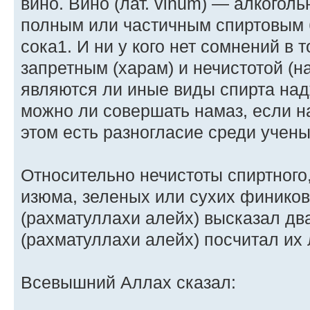
вино. Вино (лат. vinum) — алкогол
полным или частичным спиртовым 
сока1. И ни у кого нет сомнений в 
запретным (харам) и нечистотой (на
являются ли иные виды спирта надж
можно ли совершать намаз, если на
этом есть разногласие среди учены
Относительно нечистоты спиртного,
изюма, зеленых или сухих финико
(рахматуллахи алейх) высказал д
(рахматуллахи алейх) посчитал их 
Всевышний Аллах сказал: