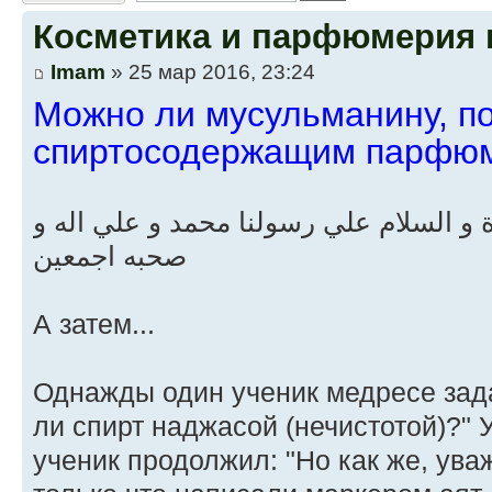
Косметика и парфюмерия 
Imam
» 25 мар 2016, 23:24
Можно ли мусульманину, п
спиртосодержащим парфю
الحمد لله رب العالمين والصلاة و السلام
صحبه اجمعين
А затем...
Однажды один ученик медресе зада
ли спирт наджасой (нечистотой)?" У
ученик продолжил: "Но как же, ува