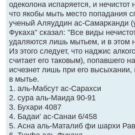
одеколона испаряется, и нечистот н
что якобы мыть место попадания с
ученый Аляуддин ас-Самарканди (у
Фукаха" сказал: "Все виды нечисто
удаляются лишь мытьем, и в этом н
Из этого следует, что наджис алког
считает его таковым), попавшего на
исчезнет лишь при его высыхании, 
в мытье.
1. аль-Мабсут ас-Сарахси
2. сура аль-Маида 90-91
3. Бухари 4087
4. Бадаи' ас-Санаи 6/458
5. Асна аль-Маталиб фи шархи Ра