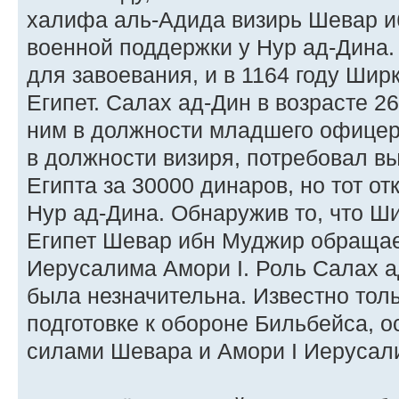
халифа аль-Адида визирь Шевар 
военной поддержки у Нур ад-Дина.
для завоевания, и в 1164 году Шир
Египет. Салах ад-Дин в возрасте 2
ним в должности младшего офицер
в должности визиря, потребовал в
Египта за 30000 динаров, но тот о
Нур ад-Дина. Обнаружив то, что Ши
Египет Шевар ибн Муджир обраща
Иерусалима Амори I. Роль Салах а
была незначительна. Известно толь
подготовке к обороне Бильбейса,
силами Шевара и Амори I Иерусал