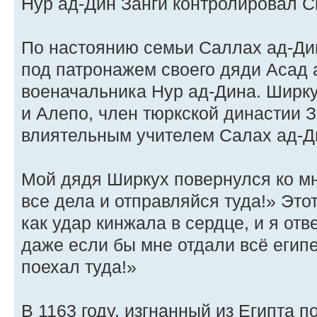
Нур ад-Дин Занги контролировал 
По настоянию семьи Саллах ад-Ди
под патронажем своего дяди Асад 
военачальника Нур ад-Дина. Ширку
и Алепо, член тюркской династии 
влиятельным учителем Салах ад-Д
Мой дядя Ширкух повернулся ко мн
все дела и отправляйся туда!» Это
как удар кинжала в сердце, и я от
даже если бы мне отдали всё египе
поехал туда!»
В 1163 году, изгнанный из Египта 