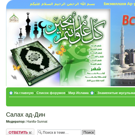
На главную
‹
Список форумов
‹
Мир Ислама
‹
Знаменитые мусульман
Салах ад-Дин
Модератор:
Hanifa-Sunnat
Ответить