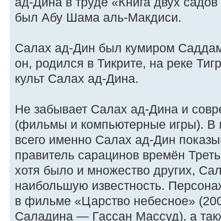
ад-Дина в труде «Книга двух садов
был Абу Шама аль-Макдиси.
Салах ад-Дин был кумиром Саддама
он, родился в Тикрите, на реке Ти
культ Салах ад-Дина.
Не забывает Салах ад-Дина и совр
(фильмы и компьютерные игры). В 
всего именно Салах ад-Дин показы
правитель сарацинов времён Треть
хотя было и множество других, Са
наибольшую известность. Персона
в фильме «Царство небесное» (2005
Саладина — Гассан Массуд), а так