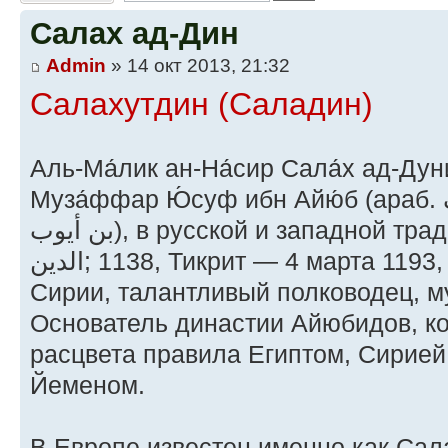
Салах ад-Дин
Admin
» 14 окт 2013, 21:32
Салахутдин (Саладин)
Аль-Ма́лик ан-На́сир Сала́х ад-Дун
Муза́ффар Ю́суф ибн Айю́б (араб. الملك الناصر أبو المظفر يوسف
بن أيوب‎‎), в русской и западной традиции Салади́н (араб. صلاح
الدين‎‎; 1138, Тикрит — 4 марта 1193, Дамаск) — султан Египта и
Сирии, талантливый полководец, м
Основатель династии Айюбидов, ко
расцвета правила Египтом, Сирией
Йеменом.
В Европе известен именно как Сала