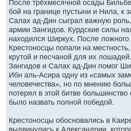
После трёхмесячной осады Бильбе
бой на границе пустыни и Нила, к з
Салах ад-Дин сыграл важную роль
армии Зангидов. Курдские силы на
находился Ширкух. После ложного
Крестоносцы попали на местность,
крутой и песчаной для их лошадей
Зангидов и Салах ад-Дин помог Ши
Ибн аль-Асира одну из «самых зам
человечества», но по мнению боль
потерял в этой битве большинство 
было назвать полной победой.
Крестоносцы обосновались в Каире
выдвинулись к Александрии, котор