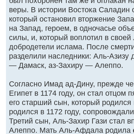
был похоронен там же и оплакан н
веры. В истории Востока Саладин 
который остановил вторжение Зап
на Запад, героем, в одночасье об
силы, и, который воплотил в свое
добродетели ислама. После смерти
разделили наследники: Аль-Азизу 
— Дамаск, аз-Захиру — Алеппо.
Согласно Имад ад-Дину, прежде че
Египет в 1174 году, он стал отцом
его старший сын, который родился 
родился в 1172 году, сопровождал
Третий сын, Аль-Захир Гази стал 
Алеппо. Мать Аль-Афдала родила 