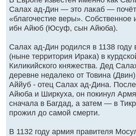
Салах ад-Дин — это лакаб — почё
«благочестие веры». Собственное
ибн Айюб (Юсуф, сын Айюба).
Салах ад-Дин родился в 1138 году
(ныне территория Ирака) в курдск
Киликийского княжества. Дед Сала
деревне недалеко от Товина (Двин)
Аййуб - отец Салах ад-Дина. Посл
Айюба и Ширкуха, он покинул Армя
сначала в Багдад, а затем — в Тикр
прожил до самой смерти.
В 1132 году армия правителя Мосу