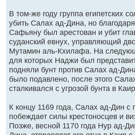
В том-же году группа египетских с
убить Салах ад-Дина, но благодаря
Сафьяну был арестован и убит гл
суданский евнух, управляющий д
Мутамин аль-Кхилафа. На следующ
для которых Наджи был представит
подняли бунт против Салах ад-Дина
было подавлено, после этого Сала
сталкивался с угрозой бунта в Каир
К концу 1169 года, Салах ад-Дин с
побеждает силы крестоносцев и ви
Позже, весной 1170 года Нур ад-Ди