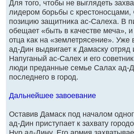
Для того, чтобы не выглядеть захв
лидером борьбы с крестоносцами,
позицию защитника ас-Салеха. В п
обещает «быть в качестве меча», и
отца как на «землетрясение». Уже 
ад-Дин выдвигает к Дамаску отряд 
Напуганый ас-Салех и его советник
люди преданные семье Салах ад-
последнего в город.
Дальнейшее завоевание
Оставив Дамаск под началом одног
ад-Дин приступает к захвату горо
Нур ад-Дину. Его армия захватывае