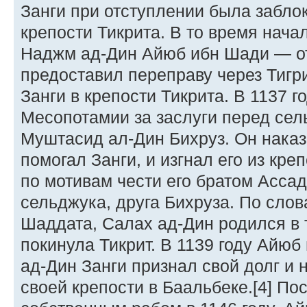
Занги при отступлении была забло
крепости Тикрита. В то время нач
Наджм ад-Дин Айюб ибн Шади — о
предоставил переправу через Тигр
Занги в крепости Тикрита. В 1137 
Месопотамии за заслуги перед cе
Муштасид ал-Дин Бихруз. Он наказа
помогал Занги, и изгнал его из кре
по мотивам чести его братом Асса
сельджука, друга Бихруза. По слов
Шаддата, Салах ад-Дин родился в т
покинула Тикрит. В 1139 году Айюб
ад-Дин Занги признал свой долг и
своей крепости в Баальбеке.[4] По