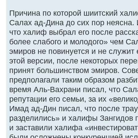
Причина по которой шиитский хал
Салах ад-Дина до сих пор неясна. 
что халиф выбрал его после расска
более слабого и молодого» чем Сал
эмиров не повинуется и не служит 
этой версии, после некоторых пер
принят большинством эмиров. Сов
предполагали таким образом разби
время Аль-Вахрани писал, что Сал
репутации его семьи, за их «велик
Имад ад-Дин писал, что после тра
разделились» и халифы Зангидов 
и заставили халифа «инвестировать
были осложнены конкуренцией исл