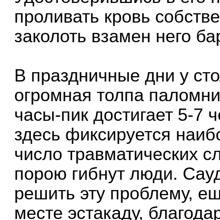
проливать кровь собстве
заколоть взамен него ба
В праздничные дни у ст
огромная толпа паломник
часы-пик достигает 5-7 ч
здесь фиксируется наиб
число травматических с
порою гибнут люди. Сау
решить эту проблему, ещ
месте эстакаду, благода