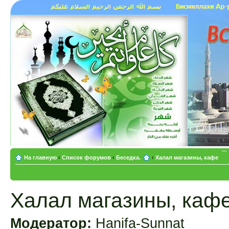
На главную
‹
Список форумов
‹
Беседка.
‹
Халал магазины, кафе
Халал магазины, каф
Модератор:
Hanifa-Sunnat