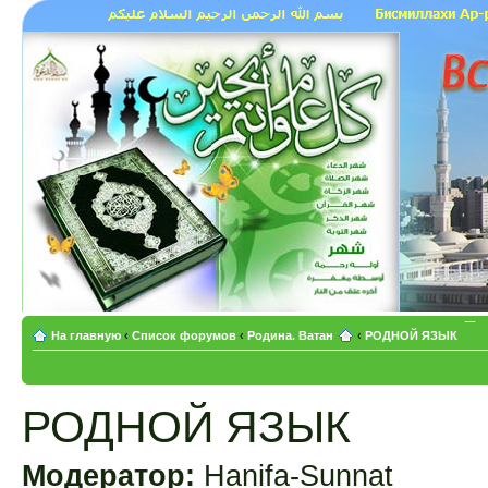
На главную
‹
Список форумов
‹
Родина. Ватан
‹
РОДНОЙ ЯЗЫК
РОДНОЙ ЯЗЫК
Модератор:
Hanifa-Sunnat