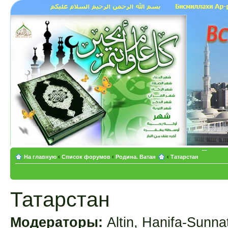
На главную
‹
Список форумов
‹
Родина. Ватан
‹
Татарстан
Татарстан
Модераторы:
Altin
,
Hanifa-Sunna