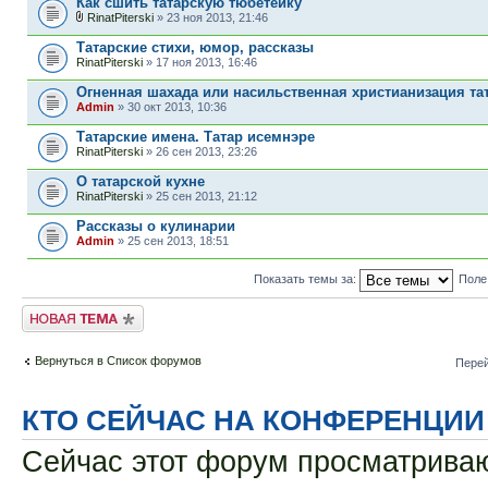
Как сшить татарскую тюбетейку
RinatPiterski
» 23 ноя 2013, 21:46
Татарские стихи, юмор, рассказы
RinatPiterski
» 17 ноя 2013, 16:46
Огненная шахада или насильственная христианизация та
Admin
» 30 окт 2013, 10:36
Татарские имена. Татар исемнэре
RinatPiterski
» 26 сен 2013, 23:26
О татарской кухне
RinatPiterski
» 25 сен 2013, 21:12
Рассказы о кулинарии
Admin
» 25 сен 2013, 18:51
Показать темы за:
Поле
Новая тема
Вернуться в Список форумов
Перей
КТО СЕЙЧАС НА КОНФЕРЕНЦИИ
Сейчас этот форум просматриваю