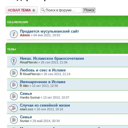
Новая тема
ОБЪЯВЛЕНИЯ
Продается мусульманский сайт
Admin
» 04 янв 2022, 19:53
ТЕМЫ
Никах. Исламское бракосочетание
RinatPiterski
» 26 сен 2013, 21:06
Любовь и секс в Исламе
RinatPiterski
» 26 сен 2013, 21:14
Имянаречение в Исламе
Altin
» 10 окт 2013, 22:56
Семья
Hanifa-Sunnat
» 13 окт 2013, 10:37
Случаи из семейной жизни
islam.sss
» 16 ноя 2013, 16:16
Семья
Nurlan
» 29 май 2014, 00:34