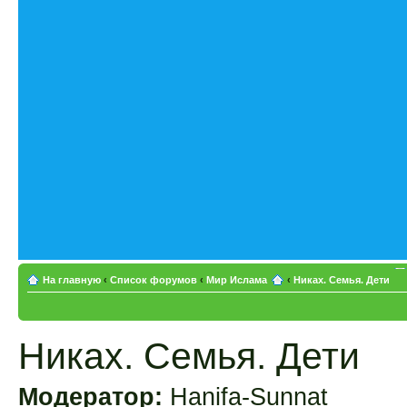
На главную
‹
Список форумов
‹
Мир Ислама
‹
Никах. Семья. Дети
Никах. Семья. Дети
Модератор:
Hanifa-Sunnat