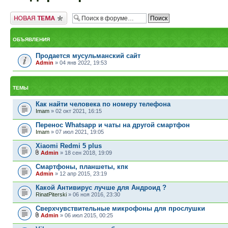
Новая тема
ОБЪЯВЛЕНИЯ
Продается мусульманский сайт
Admin
» 04 янв 2022, 19:53
ТЕМЫ
Как найти человека по номеру телефона
Imam
» 02 окт 2021, 16:15
Перенос Whatsapp и чаты на другой смартфон
Imam
» 07 июл 2021, 19:05
Xiaomi Redmi 5 plus
Admin
» 18 сен 2018, 19:09
Смартфоны, планшеты, кпк
Admin
» 12 апр 2015, 23:19
Какой Антивирус лучше для Андроид ?
RinatPiterski
» 06 ноя 2016, 23:30
Сверхчувствительные микрофоны для прослушки
Admin
» 06 июл 2015, 00:25