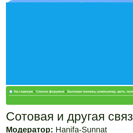
На главную
‹
Список форумов
‹
Бытовая техника, компьютер, авто, те
Сотовая и другая связ
Модератор:
Hanifa-Sunnat