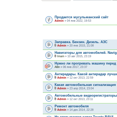
ОБЪЯВЛЕНИЯ
Продается мусульманский сайт
Admin
» 04 янв 2022, 19:53
ТЕМЫ
Заправка. Бензин. Дизель. АЗС
Admin
» 20 янв 2015, 21:08
Навигаторы для автомобилей. Naviga
Imam
» 10 авг 2015, 23:19
Нужно ли прогревать машину перед
Altin
» 06 янв 2017, 23:37
Антирадары. Какой антирадар лучш
Admin
» 12 окт 2013, 22:59
Какая автомобильная сигнализация
Admin
» 23 апр 2014, 23:04
Автомобильные видеорегистраторы
Admin
» 12 окт 2013, 23:11
Ремонт автомобиля
Admin
» 14 дек 2014, 22:28
Не открывается капот Toyota RAV4