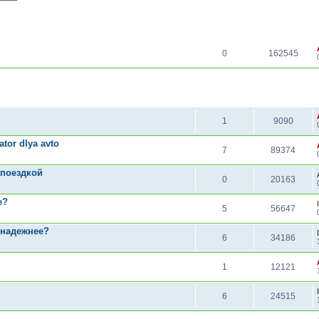
ОТВЕТЫ
ПРОСМОТРЫ
0
162545
ОТВЕТЫ
ПРОСМОТРЫ
1
9090
tor dlya avto
7
89374
 поездкой
0
20163
е?
5
56647
 надежнее?
6
34186
1
12121
6
24515