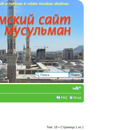
Расширенный поиск
FAQ
Вход
Тем: 18 • Страница
1
из
1