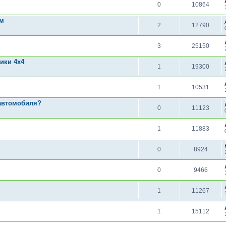
0
10864
ам
2
12790
3
25150
ики 4х4
1
19300
1
10531
 автомобиля?
0
11123
1
11883
0
8924
0
9466
1
11267
1
15112