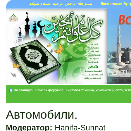
На главную
‹
Список форумов
‹
Бытовая техника, компьютер, авто, те
Автомобили.
Модератор:
Hanifa-Sunnat