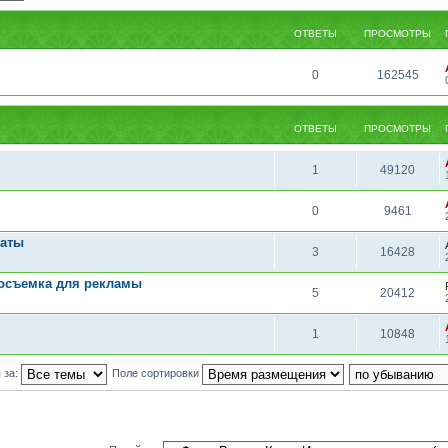
ОТВЕТЫ
ПРОСМОТРЫ
0
162545
ОТВЕТЫ
ПРОСМОТРЫ
1
49120
0
9461
раты
3
16428
осъемка для рекламы
5
20412
1
10848
 за:
Поле сортировки