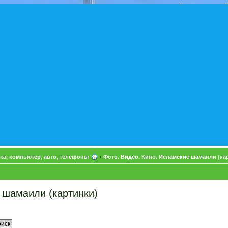
ка, компьютер, авто, телефоны
‹
Фото. Видео. Кино. Исламские шамаили (ка
 шамаили (картинки)