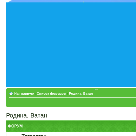
На главную
‹
Список форумов
‹
Родина. Ватан
Родина. Ватан
ФОРУМ