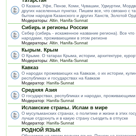
Татарстан
О Казани, Уфе, Пензе, Коми, Чувашии, Удмуртии, Мордв
других населенных пунктах. Пишем все, что связано с т
бытом народов Казанского и других Ханств, Золотой Ор
Модераторы:
Altin
,
Hanifa-Sunnat
Сибирь и регионы России
Себер (сибирь - искаженное название региона). Все что 
народами, проживающими в этом регионе
Модераторы:
Altin
,
Hanifa-Sunnat
Кырым. Крым
О Крыме. О татарах Крыма, истории, архитектуре, курор
Модераторы:
Altin
,
Hanifa-Sunnat
Кавказ
О народах проживающих на Кавказе, о их истории, кулин
республиках и государствах на Кавказе
Модератор:
Hanifa-Sunnat
Средняя Азия
О государствах, республиках и народах, проживающими
Модератор:
Hanifa-Sunnat
Исламские страны. Ислам в мире
О мусульманских странах, о политике и жизни в этих гос
лучше отдохнуть и в какую страну съездить в отпуске
Модератор:
Hanifa-Sunnat
РОДНОЙ ЯЗЫК
Общаемся на своем родном языке. Пишем на татарском