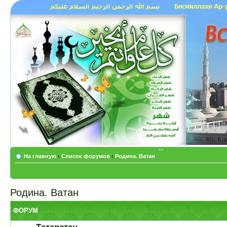
На главную
‹
Список форумов
‹
Родина. Ватан
Родина. Ватан
ФОРУМ