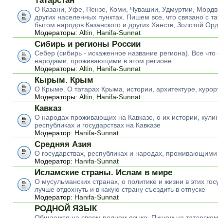
Татарстан
О Казани, Уфе, Пензе, Коми, Чувашии, Удмуртии, Мордв
других населенных пунктах. Пишем все, что связано с т
бытом народов Казанского и других Ханств, Золотой Ор
Модераторы:
Altin
,
Hanifa-Sunnat
Сибирь и регионы России
Себер (сибирь - искаженное название региона). Все что 
народами, проживающими в этом регионе
Модераторы:
Altin
,
Hanifa-Sunnat
Кырым. Крым
О Крыме. О татарах Крыма, истории, архитектуре, курор
Модераторы:
Altin
,
Hanifa-Sunnat
Кавказ
О народах проживающих на Кавказе, о их истории, кулин
республиках и государствах на Кавказе
Модератор:
Hanifa-Sunnat
Средняя Азия
О государствах, республиках и народах, проживающими
Модератор:
Hanifa-Sunnat
Исламские страны. Ислам в мире
О мусульманских странах, о политике и жизни в этих гос
лучше отдохнуть и в какую страну съездить в отпуске
Модератор:
Hanifa-Sunnat
РОДНОЙ ЯЗЫК
Общаемся на своем родном языке. Пишем на татарском