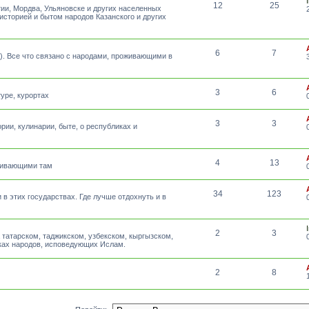
12
25
тии, Мордва, Ульяновске и других населенных
 историей и бытом народов Казанского и других
6
7
а). Все что связано с народами, проживающими в
3
6
уре, курортах
3
3
рии, кулинарии, быте, о республиках и
4
13
оживающими там
34
123
 в этих государствах. Где лучше отдохнуть и в
2
3
татарском, таджикском, узбекском, кыргызском,
ыках народов, исповедующих Ислам.
2
8