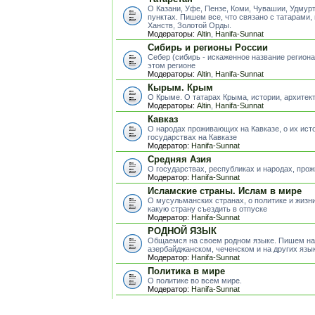
О Казани, Уфе, Пензе, Коми, Чувашии, Удмур
пунктах. Пишем все, что связано с татарами,
Ханств, Золотой Орды.
Модераторы:
Altin
,
Hanifa-Sunnat
Сибирь и регионы России
Себер (сибирь - искаженное название регион
этом регионе
Модераторы:
Altin
,
Hanifa-Sunnat
Кырым. Крым
О Крыме. О татарах Крыма, истории, архитект
Модераторы:
Altin
,
Hanifa-Sunnat
Кавказ
О народах проживающих на Кавказе, о их исто
государствах на Кавказе
Модератор:
Hanifa-Sunnat
Средняя Азия
О государствах, республиках и народах, пр
Модератор:
Hanifa-Sunnat
Исламские страны. Ислам в мире
О мусульманских странах, о политике и жизни
какую страну съездить в отпуске
Модератор:
Hanifa-Sunnat
РОДНОЙ ЯЗЫК
Общаемся на своем родном языке. Пишем на 
азербайджанском, чеченском и на других яз
Модератор:
Hanifa-Sunnat
Политика в мире
О политике во всем мире.
Модератор:
Hanifa-Sunnat