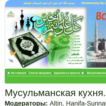
На главную
‹
Список форумов
‹
Здоровье и красота
‹
Мусульманская
Мусульманская кухня.
Модераторы:
Altin
,
Hanifa-Sunna