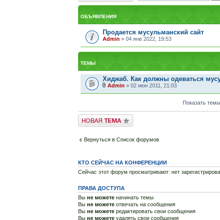
ОБЪЯВЛЕНИЯ
Продается мусульманский сайт
Admin
» 04 янв 2022, 19:53
ТЕМЫ
Хиджаб. Как должны одеваться мус
Admin
» 02 июн 2011, 21:03
Показать темы
Новая тема
Вернуться в Список форумов
КТО СЕЙЧАС НА КОНФЕРЕНЦИИ
Сейчас этот форум просматривают: нет зарегистрирова
ПРАВА ДОСТУПА
Вы
не можете
начинать темы
Вы
не можете
отвечать на сообщения
Вы
не можете
редактировать свои сообщения
Вы
не можете
удалять свои сообщения