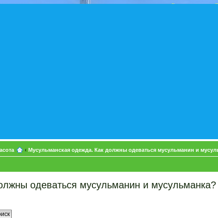
асота
‹
Мусульманская одежда. Как должны одеваться мусульманин и мусул
олжны одеваться мусульманин и мусульманка?