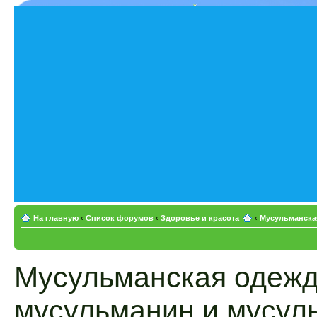
На главную
‹
Список форумов
‹
Здоровье и красота
‹
Мусульманска
Мусульманская одежд
мусульманин и мусул