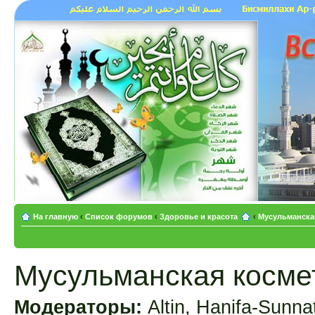
На главную
‹
Список форумов
‹
Здоровье и красота
‹
Мусульманская
Мусульманская космет
Модераторы:
Altin
,
Hanifa-Sunna