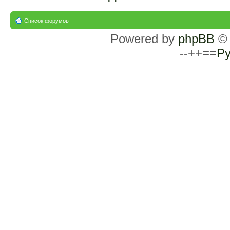
Список форумов
Powered by
phpBB
© 
--++==
Ру