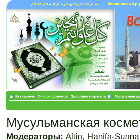
На главную
‹
Список форумов
‹
Здоровье и красота
‹
Мусульманская
Мусульманская космет
Модераторы:
Altin
,
Hanifa-Sunna