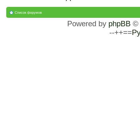
Список форумов
Powered by
phpBB
© 
--++==
Ру