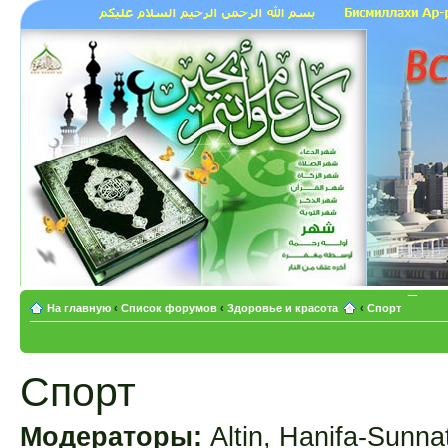
На главную
‹
Список форумов
‹
Здоровье и красота
‹
Спорт
Спорт
Модераторы:
Altin
,
Hanifa-Sunna