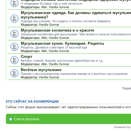
О медицине Ислама: как и чем лечиться.
Модераторы:
Altin
,
Hanifa-Sunnat
Мусульманская одежда. Как должны одеваться мусульм
мусульманка?
Одежда мусульман. Что надеть и носить согласно Шариату
Модератор:
Hanifa-Sunnat
Мусульманская косметика и о красоте
Халальная косметика для мусульман. Чем можно и нельзя пользоваться
Модераторы:
Altin
,
Hanifa-Sunnat
Мусульманская кухня. Кулинария. Рецепты
Рецепты. Делимся советами. О вкусной еде
Модераторы:
Altin
,
Hanifa-Sunnat
Спорт
Футбол, хоккей, борьба, восточные единоборства и т.д.
Модераторы:
Altin
,
Hanifa-Sunnat
Весёлые мусульмане
Пишем о мусульманском халальном юморе и о весёлых мусульманах
Модератор:
Hanifa-Sunnat
Перей
КТО СЕЙЧАС НА КОНФЕРЕНЦИИ
Сейчас этот форум просматривают: нет зарегистрированных пользователей и гост
Список форумов
Powered b