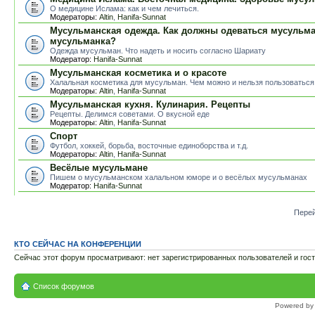
О медицине Ислама: как и чем лечиться.
Модераторы:
Altin
,
Hanifa-Sunnat
Мусульманская одежда. Как должны одеваться мусульм
мусульманка?
Одежда мусульман. Что надеть и носить согласно Шариату
Модератор:
Hanifa-Sunnat
Мусульманская косметика и о красоте
Халальная косметика для мусульман. Чем можно и нельзя пользоваться
Модераторы:
Altin
,
Hanifa-Sunnat
Мусульманская кухня. Кулинария. Рецепты
Рецепты. Делимся советами. О вкусной еде
Модераторы:
Altin
,
Hanifa-Sunnat
Спорт
Футбол, хоккей, борьба, восточные единоборства и т.д.
Модераторы:
Altin
,
Hanifa-Sunnat
Весёлые мусульмане
Пишем о мусульманском халальном юморе и о весёлых мусульманах
Модератор:
Hanifa-Sunnat
Перей
КТО СЕЙЧАС НА КОНФЕРЕНЦИИ
Сейчас этот форум просматривают: нет зарегистрированных пользователей и гост
Список форумов
Powered b