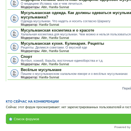
О медицине Ислама: как и чем лечиться.
Модераторы:
Altin
,
Hanifa-Sunnat
Мусульманская одежда. Как должны одеваться мусульм
мусульманка?
Одежда мусульман. Что надеть и носить согласно Шариату
Модератор:
Hanifa-Sunnat
Мусульманская косметика и о красоте
Халальная косметика для мусульман. Чем можно и нельзя пользоваться
Модераторы:
Altin
,
Hanifa-Sunnat
Мусульманская кухня. Кулинария. Рецепты
Рецепты. Делимся советами. О вкусной еде
Модераторы:
Altin
,
Hanifa-Sunnat
Спорт
Футбол, хоккей, борьба, восточные единоборства и т.д.
Модераторы:
Altin
,
Hanifa-Sunnat
Весёлые мусульмане
Пишем о мусульманском халальном юморе и о весёлых мусульманах
Модератор:
Hanifa-Sunnat
Перей
КТО СЕЙЧАС НА КОНФЕРЕНЦИИ
Сейчас этот форум просматривают: нет зарегистрированных пользователей и гост
Список форумов
Powered b