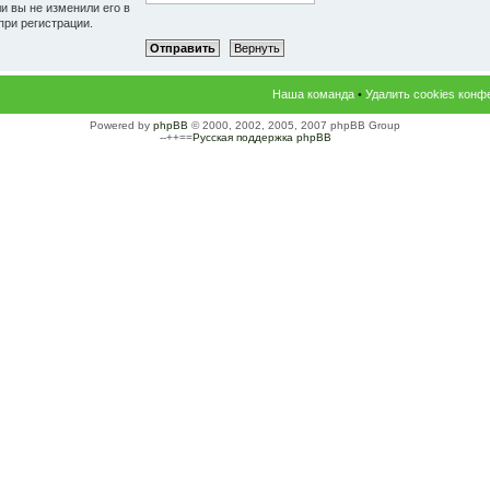
и вы не изменили его в
при регистрации.
Наша команда
•
Удалить cookies конф
Powered by
phpBB
© 2000, 2002, 2005, 2007 phpBB Group
--++==
Русская поддержка phpBB