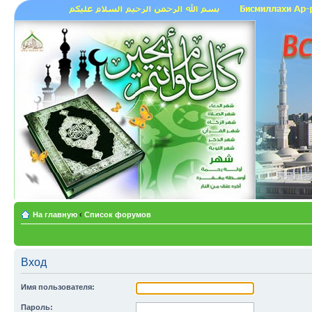
На главную
‹
Список форумов
Вход
Имя пользователя:
Пароль: