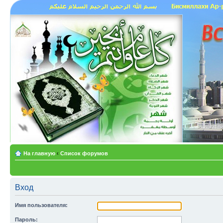
На главную
‹
Список форумов
Вход
Имя пользователя:
Пароль: