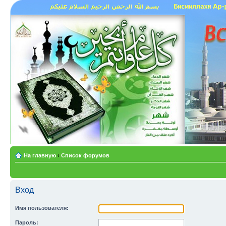
На главную
‹
Список форумов
Вход
Имя пользователя:
Пароль: