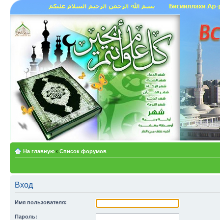
На главную
‹
Список форумов
Вход
Имя пользователя:
Пароль: