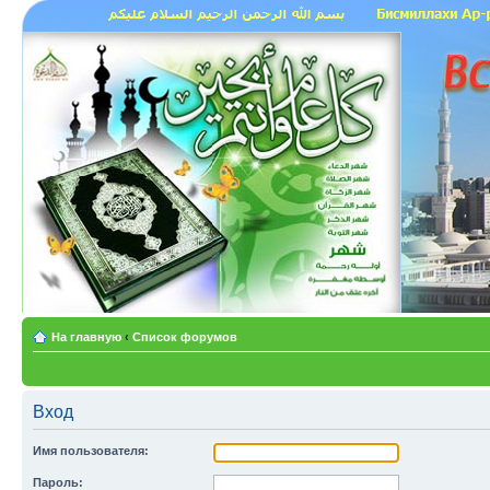
На главную
‹
Список форумов
Вход
Имя пользователя:
Пароль: