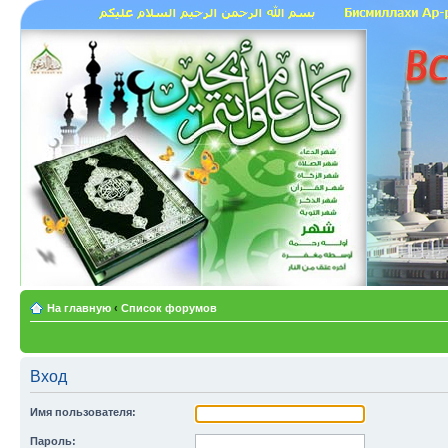
На главную
‹
Список форумов
Вход
Имя пользователя:
Пароль: